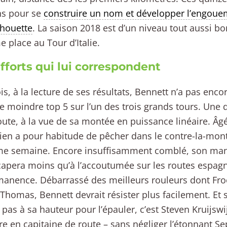
ns pour se
construire un nom et développer l’engoue
ilhouette
. La saison 2018 est d’un niveau tout aussi b
e place au Tour d’Italie.
fforts qui lui correspondent
is, à la lecture de ses résultats, Bennett n’a pas enc
le moindre top 5 sur l’un des trois grands tours. Une
ute, à la vue de sa montée en puissance linéaire. Âgé
ien a pour habitude de pêcher dans le contre-la-mont
ème semaine. Encore insuffisamment comblé, son ma
capera moins qu’à l’accoutumée sur les routes espag
manence. Débarrassé des meilleurs rouleurs dont F
Thomas, Bennett devrait résister plus facilement. Et si
 pas à sa hauteur pour l’épauler, c’est Steven Kruijswi
re en capitaine de route – sans négliger l’étonnant S