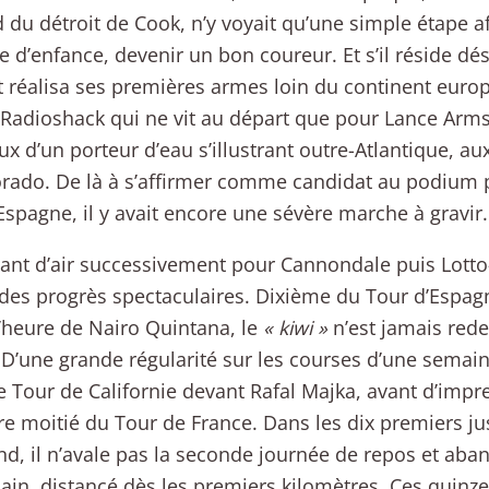
d du détroit de Cook, n’y voyait qu’une simple étape a
e d’enfance, devenir un bon coureur. Et s’il réside d
 réalisa ses premières armes loin du continent euro
Radioshack qui ne vit au départ que pour Lance Arms
ux d’un porteur d’eau s’illustrant outre-Atlantique, au
rado. De là à s’affirmer comme candidat au podium 
Espagne, il y avait encore une sévère marche à gravir.
nt d’air successivement pour Cannondale puis Lotto
 des progrès spectaculaires. Dixième du Tour d’Espag
’heure de Nairo Quintana, le
« kiwi »
n’est jamais red
 D’une grande régularité sur les courses d’une semaine
e Tour de Californie devant Rafal Majka, avant d’impr
e moitié du Tour de France. Dans les dix premiers j
d, il n’avale pas la seconde journée de repos et aba
in, distancé dès les premiers kilomètres. Ces quinze