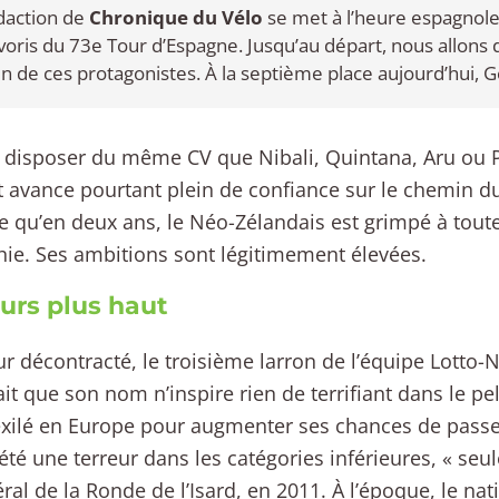
daction de
Chronique du Vélo
se met à l’heure espagnol
avoris du 73e Tour d’Espagne. Jusqu’au départ, nous allons 
n de ces protagonistes. À la septième place aujourd’hui, 
 disposer du même CV que Nibali, Quintana, Aru ou 
 avance pourtant plein de confiance sur le chemin du
re qu’en deux ans, le Néo-Zélandais est grimpé à toute
hie. Ses ambitions sont légitimement élevées.
urs plus haut
r décontracté, le troisième larron de l’équipe Lotto-N
ait que son nom n’inspire rien de terrifiant dans le pe
 exilé en Europe pour augmenter ses chances de passe
été une terreur dans les catégories inférieures, « s
ral de la Ronde de l’Isard, en 2011. À l’époque, le nati