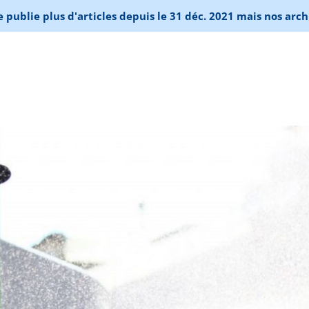
publie plus d'articles depuis le 31 déc. 2021 mais nos arch