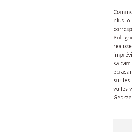
Comme b
plus lo
corresp
Pologne
réalist
imprévi
sa carr
écrasan
sur les
vu les 
George 