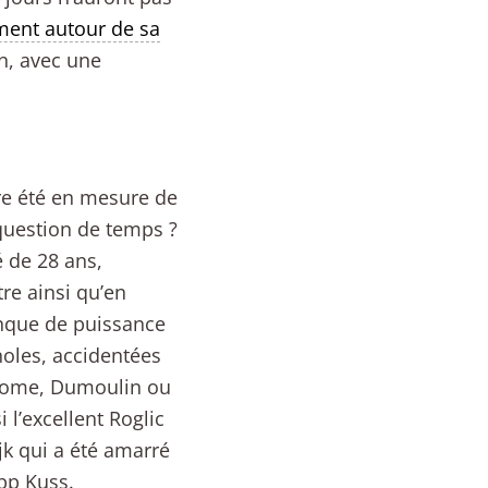
ment autour de sa
on, avec une
ore été en mesure de
 question de temps ?
 de 28 ans,
re ainsi qu’en
nque de puissance
noles, accidentées
roome, Dumoulin ou
 l’excellent Roglic
jk qui a été amarré
epp Kuss.