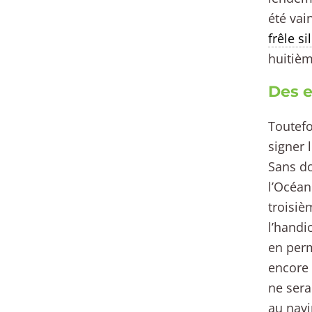
été vai
frêle s
huitièm
Des e
Toutefo
signer 
Sans do
l’Océan
troisi
l’handi
en per
encore 
ne sera
au navi