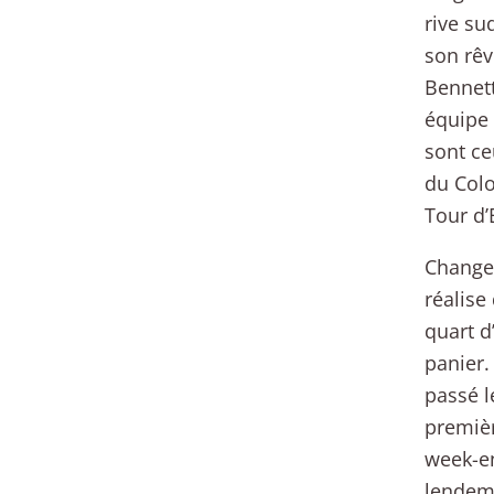
rive su
son rêv
Bennett
équipe 
sont ce
du Colo
Tour d’
Changea
réalise
quart d
panier.
passé l
premièr
week-en
lendema