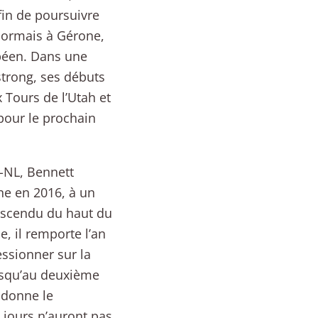
fin de poursuivre
ésormais à Gérone,
péen. Dans une
trong, ses débuts
x Tours de l’Utah et
pour le prochain
-NL, Bennett
ne en 2016, à un
escendu du haut du
, il remporte l’an
essionner sur la
usqu’au deuxième
ndonne le
 jours n’auront pas