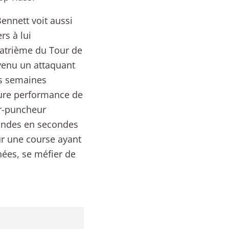
ennett voit aussi
s à lui
uatrième du Tour de
venu un attaquant
ois semaines
eure performance de
r-puncheur
condes en secondes
r une course ayant
nées, se méfier de