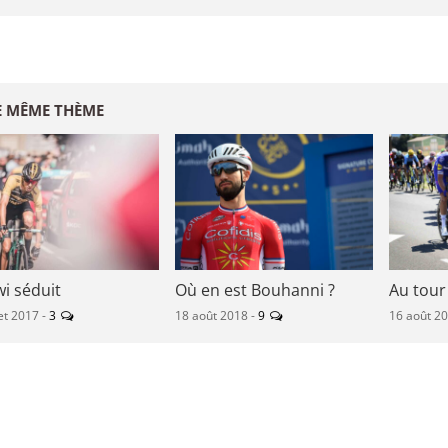
E MÊME THÈME
wi séduit
Où en est Bouhanni ?
Au tour
let 2017 -
3
18 août 2018 -
9
16 août 2