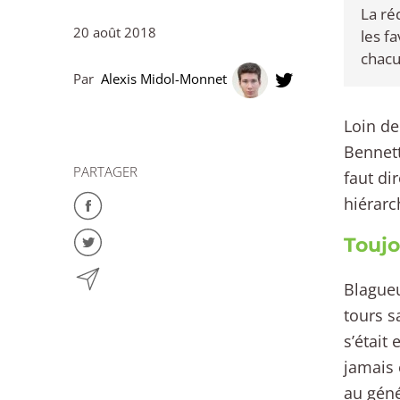
La ré
20 août 2018
les f
chacu
Par
Alexis Midol-Monnet
Loin de
Bennett
PARTAGER
faut di
hiérarc
Toujo
Blagueu
tours s
s’était
jamais 
au géné