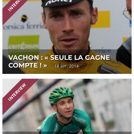
INTERVIEW
VACHON : « SEULE LA GAGNE
COMPTE ! »
18 avr. 2014
INTERVIEW