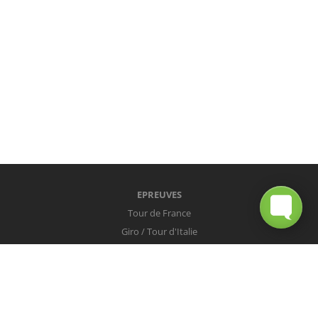
EPREUVES
Tour de France
Giro / Tour d'Italie
Vuelta / Tour d'Espagne
Milan-San Remo
Tour des Flandres
Paris-Roubaix