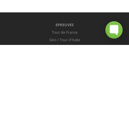
EPREUVES
Tour de France
Giro / Tour d'Italie
Vuelta / Tour d'Espagne
Milan-San Remo
Tour des Flandres
Paris-Roubaix
Liège-Bastogne-Liège
Tour de Lombardie
Championnats du Monde
COUREURS
Peter Sagan
Christopher Froome
Nairo Quintana