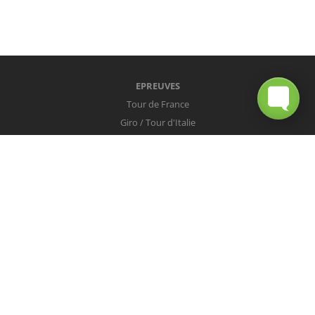
EPREUVES
Tour de France
Giro / Tour d'Italie
Vuelta / Tour d'Espagne
Milan-San Remo
Tour des Flandres
Paris-Roubaix
Liège-Bastogne-Liège
Tour de Lombardie
Championnats du Monde
COUREURS
Peter Sagan
Christopher Froome