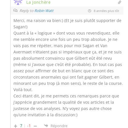
La Jonchère
Reply to
Robin Watt
8 années plus tôt
Merci, ma raison va bien:) (Et je suis plutôt supporter de
Sagan!)
Quant à la « logique » dont vous vous revendiquez, elle
me semble encore une fois un peu trop absolue. Je ne
vais pas me répéter, mais pour moi Sagan et Van
Avermaet n’étaient pas si impériaux que ça, et je ne suis
pas absolument convaincu que Gilbert eût été revu
(même si j’avoue que c’eût été probable). En tout cas pas
assez pour affirmer de but en blanc que ce sont des
circonstances anormales qui ont fait gagner Gilbert, en
minorant un peu trop (à mon sens), le reste de la course.
Voilà tout.
Ceci étant dit, je me permets ces remarques parce que
j’apprécie grandement la qualité de vos articles et la
justesse de vos analyses. N’y voyez pas autre chose
qu’une invitation à la discussion:)
7
-1
Répondre