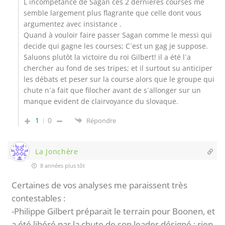
L incompetance de Sagan ces 2 dernieres courses me
semble largement plus flagrante que celle dont vous
argumentez avec insistance .
Quand à vouloir faire passer Sagan comme le messi qui
decide qui gagne les courses; C´est un gag je suppose.
Saluons plutôt la victoire du roi Gilbert! il a été l´a
chercher au fond de ses tripes; et il surtout su anticiper
les débats et peser sur la course alors que le groupe qui
chute n´a fait que filocher avant de s´allonger sur un
manque evident de clairvoyance du slovaque.
1
0
Répondre
La Jonchère
8 années plus tôt
Certaines de vos analyses me paraissent très
contestables :
-Philippe Gilbert préparait le terrain pour Boonen, et
a été libéré par la chute de son leader désigné : rien