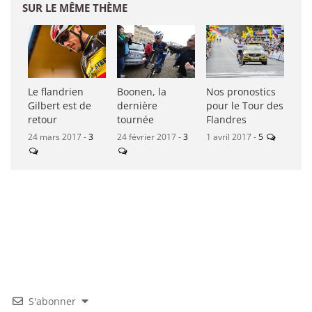
SUR LE MÊME THÈME
Le flandrien
Boonen, la
Nos pronostics
Gilbert est de
dernière
pour le Tour des
retour
tournée
Flandres
24 mars 2017 -
3
24 février 2017 -
3
1 avril 2017 -
5
S'abonner