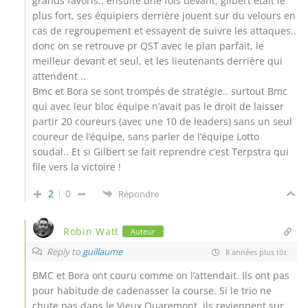
grands favoris.. ensuite une fois devant, gilbert était le
plus fort, ses équipiers derrière jouent sur du velours en
cas de regroupement et essayent de suivre les attaques..
donc on se retrouve pr QST avec le plan parfait, le
meilleur devant et seul, et les lieutenants derrière qui
attendent ..
Bmc et Bora se sont trompés de stratégie.. surtout Bmc
qui avec leur bloc équipe n’avait pas le droit de laisser
partir 20 coureurs (avec une 10 de leaders) sans un seul
coureur de l’équipe, sans parler de l’équipe Lotto
soudal.. Et si Gilbert se fait reprendre c’est Terpstra qui
file vers la victoire !
2
0
Répondre
Robin Watt
Auteur
Reply to
guillaume
8 années plus tôt
BMC et Bora ont couru comme on l’attendait. Ils ont pas
pour habitude de cadenasser la course. Si le trio ne
chute pas dans le Vieux Quaremont, ils reviennent sur