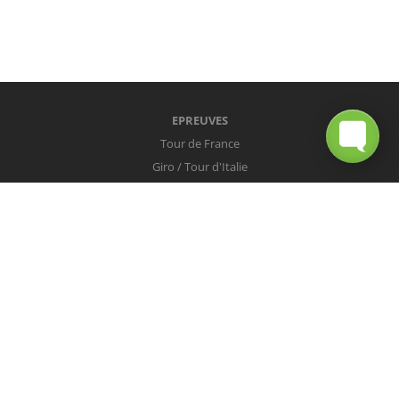
EPREUVES
Tour de France
Giro / Tour d'Italie
Vuelta / Tour d'Espagne
Milan-San Remo
Tour des Flandres
Paris-Roubaix
Liège-Bastogne-Liège
Tour de Lombardie
Championnats du Monde
COUREURS
Peter Sagan