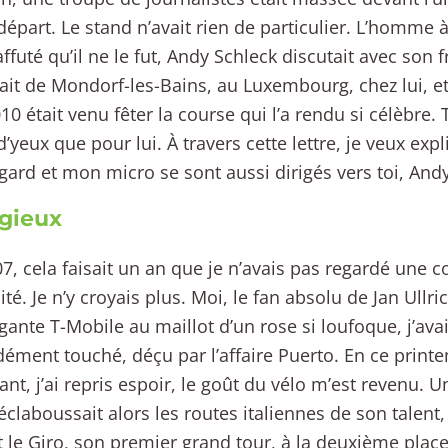
départ. Le stand n’avait rien de particulier. L’homme à l
ffuté qu’il ne le fut, Andy Schleck discutait avec son f
it de Mondorf-les-Bains, au Luxembourg, chez lui, et
10 était venu fêter la course qui l’a rendu si célèbre
 d’yeux que pour lui. À travers cette lettre, je veux ex
ard et mon micro se sont aussi dirigés vers toi, Andy
gieux
7, cela faisait un an que je n’avais pas regardé une c
ité. Je n’y croyais plus. Moi, le fan absolu de Jan Ullri
gante T-Mobile au maillot d’un rose si loufoque, j’avai
ément touché, déçu par l’affaire Puerto. En ce print
nt, j’ai repris espoir, le goût du vélo m’est revenu
éclaboussait alors les routes italiennes de son talent, 
it le Giro, son premier grand tour, à la deuxième place.