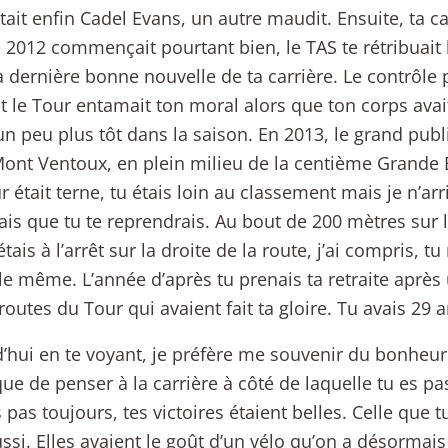
ait enfin Cadel Evans, un autre maudit. Ensuite, ta carr
 2012 commençait pourtant bien, le TAS te rétribuait 
la dernière bonne nouvelle de ta carrière. Le contrôle 
 le Tour entamait ton moral alors que ton corps av
un peu plus tôt dans la saison. En 2013, le grand publi
Mont Ventoux, en plein milieu de la centième Grande 
r était terne, tu étais loin au classement mais je n’arri
ais que tu te reprendrais. Au bout de 200 mètres sur 
tais à l’arrêt sur la droite de la route, j’ai compris, tu
le même. L’année d’après tu prenais ta retraite après 
 routes du Tour qui avaient fait ta gloire. Tu avais 29 
’hui en te voyant, je préfère me souvenir du bonheu
que de penser à la carrière à côté de laquelle tu es p
 pas toujours, tes victoires étaient belles. Celle que t
ussi. Elles avaient le goût d’un vélo qu’on a désormais