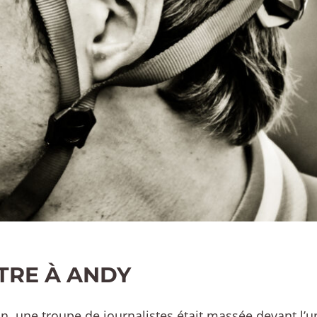
TRE À ANDY
n, une troupe de journalistes était massée devant l’