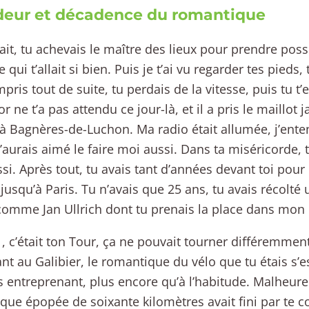
deur et décadence du romantique
 fait, tu achevais le maître des lieux pour prendre pos
 qui t’allait si bien. Puis je t’ai vu regarder tes pieds, 
pris tout de suite, tu perdais de la vitesse, puis tu t’e
 ne t’a pas attendu ce jour-là, et il a pris le maillot 
 à Bagnères-de-Luchon. Ma radio était allumée, j’ente
. J’aurais aimé le faire moi aussi. Dans ta miséricorde, 
si. Après tout, tu avais tant d’années devant toi pou
 jusqu’à Paris. Tu n’avais que 25 ans, tu avais récolté
comme Jan Ullrich dont tu prenais la place dans mon
, c’était ton Tour, ça ne pouvait tourner différemment
nt au Galibier, le romantique du vélo que tu étais s’
s entreprenant, plus encore qu’à l’habitude. Malheur
ique épopée de soixante kilomètres avait fini par te c