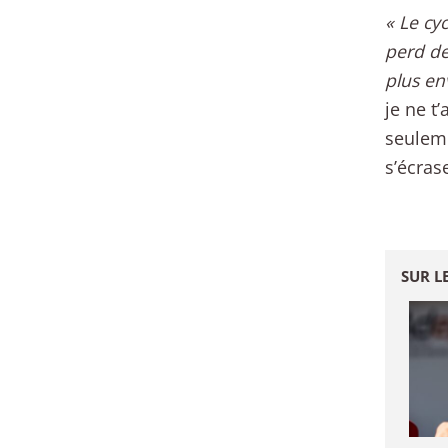
« Le cy
perd de
plus en
je ne t
seuleme
s’écras
SUR L