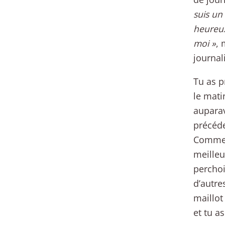
suis un
heureux
moi »
, 
journal
Tu as p
le mati
auparav
précéde
Comme b
meilleu
perchoi
d’autre
maillot
et tu a