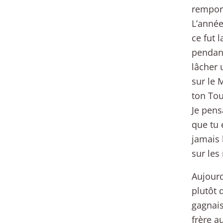
remport
L’année
ce fut 
pendant
lâcher 
sur le 
ton Tou
Je pens
que tu é
jamais 
sur les
Aujourd
plutôt 
gagnais
frère a