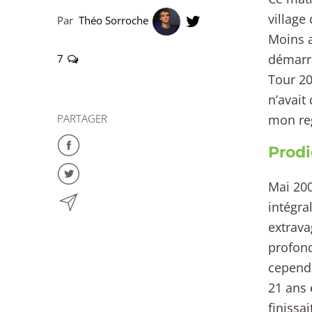
village 
Par
Théo Sorroche
Moins a
démarra
7
Tour 20
n’avait
PARTAGER
mon reg
Prodi
Mai 200
intégral
extrava
profond
cependa
21 ans 
finissa