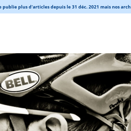
publie plus d'articles depuis le 31 déc. 2021 mais nos arch