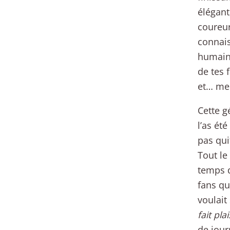
élégant
coureur
connais
humain,
de tes 
et… mei
Cette g
l’as ét
pas qui
Tout le
temps d
fans qu
voulait
fait pla
de jour