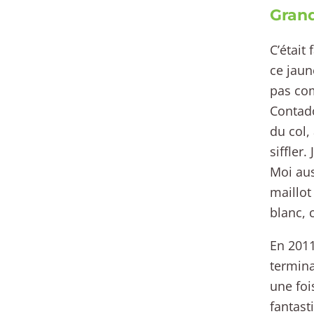
Gran
C’était
ce jaune
pas com
Contador
du col,
siffler
Moi aus
maillot
blanc, 
En 2011
termina
une foi
fantast