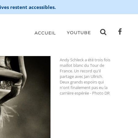
ives restent accessibles.
YOUTUBE
ACCUEIL
Andy Schleck a été trois fois
maillot blanc du Tour de
France. Un record qu'il
partage avec Jan Ullrich.
Deux grands espoirs qui
n'ont finalement pas eu la
carrière espérée - Photo DR