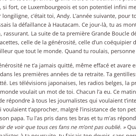
, si fort, ce Luxembourgeois et son potentiel infini me
 longiligne, c’était toi, Andy. L’année suivante, pour 
sais la défaillance à Hautacam. Ce jour-là, tu as mon
 rassurant. La suite de ta première Grande Boucle dé
facettes, celle de la générosité, celle d’un coéquipier 
lleur que tout le monde. Quand tu roulais, personne n
énérosité ne t’a jamais quitté, même effacé et avare
é dans les premières années de ta retraite. Ta gentilles
tté. Les télévisions japonaises, les radios belges, la 
 monde voulait un mot de toi. Chacun l’a eu. Ce matin,
e répondre à tous les journalistes qui voulaient t’inte
i voulaient t’approcher, malgré l’insistance de ton pet
 son papa. Tu l’as pris dans tes bras et tu m’as répon
isir de voir que tous ces fans ne m’ont pas oublié. »
Qua
nalistes à ta poursuite, tu faisais ton devoir, sans per