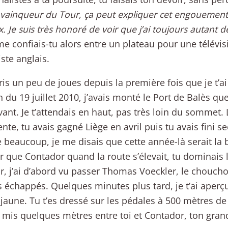
 vainqueur du Tour, ça peut expliquer cet engouement, 
. Je suis très honoré de voir que j’ai toujours autant 
me confiais-tu alors entre un plateau pour une télévis
iste anglais.
ris un peu de joues depuis la première fois que je t’ai v
n du 19 juillet 2010, j’avais monté le Port de Balès q
ant. Je t’attendais en haut, pas très loin du sommet.
nte, tu avais gagné Liège en avril puis tu avais fini 
eaucoup, je me disais que cette année-là serait la 
r que Contador quand la route s’élevait, tu dominais
r, j’ai d’abord vu passer Thomas Voeckler, le choucho
s échappés. Quelques minutes plus tard, je t’ai aperçu
 jaune. Tu t’es dressé sur les pédales à 500 mètres de
s mis quelques mètres entre toi et Contador, ton grand