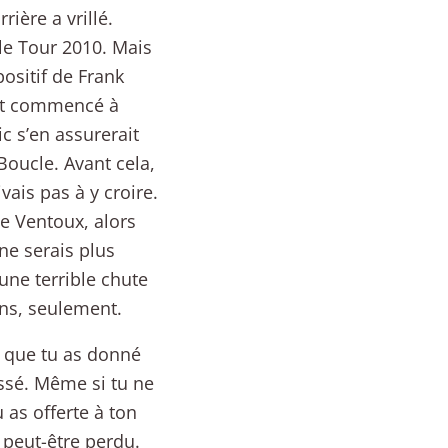
ière a vrillé.
le Tour 2010. Mais
positif de Frank
ait commencé à
c s’en assurerait
Boucle. Avant cela,
vais pas à y croire.
le Ventoux, alors
 ne serais plus
une terrible chute
ans, seulement.
r que tu as donné
assé. Même si tu ne
u as offerte à ton
 peut-être perdu.