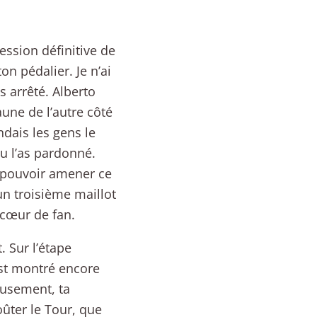
session définitive de
ton pédalier. Je n’ai
s arrêté. Alberto
jaune de l’autre côté
ndais les gens le
tu l’as pardonné.
r pouvoir amener ce
 un troisième maillot
 cœur de fan.
. Sur l’étape
est montré encore
eusement, ta
oûter le Tour, que