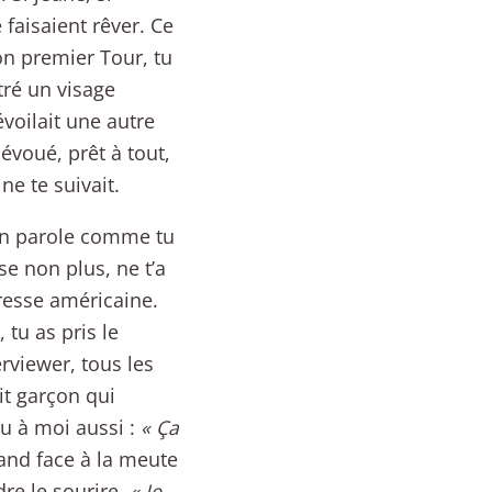
 faisaient rêver. Ce
ton premier Tour, tu
tré un visage
voilait une autre
dévoué, prêt à tout,
e te suivait.
 en parole comme tu
se non plus, ne t’a
presse américaine.
 tu as pris le
rviewer, tous les
it garçon qui
du à moi aussi :
« Ça
nd face à la meute
dre le sourire.
« Je