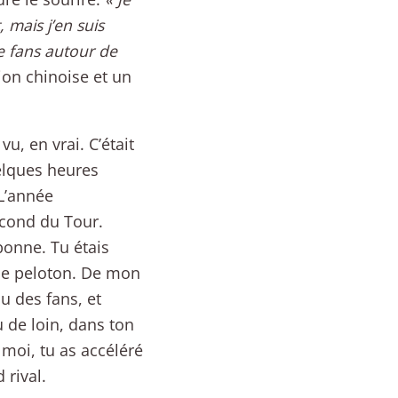
mais j’en suis
de fans autour de
ion chinoise et un
u, en vrai. C’était
uelques heures
 L’année
second du Tour.
bonne. Tu étais
 le peloton. De mon
u des fans, et
 de loin, dans ton
 moi, tu as accéléré
 rival.