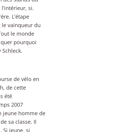
’intérieur, si.
rère. L’étape
 le vainqueur du
. Tout le monde
pliquer pourquoi
 Schleck.
ourse de vélo en
ch, de cette
s été
emps 2007
. Un jeune homme de
de sa classe. Il
 Si jeune, si