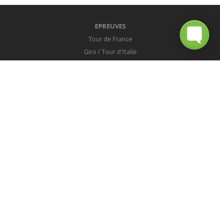
EPREUVES
Tour de France
Giro / Tour d'Italie
Vuelta / Tour d'Espagne
Milan-San Remo
Tour des Flandres
Paris-Roubaix
Liège-Bastogne-Liège
Tour de Lombardie
Championnats du Monde
COUREURS
Peter Sagan
Christopher Froome
Nairo Quintana
Mark Cavendish