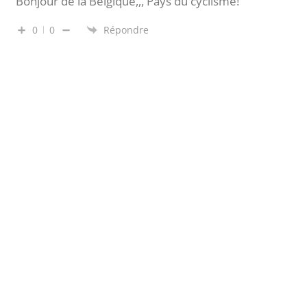
Bonjour de la Belgique,,, Pays du cyclisme!
0
0
Répondre