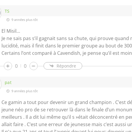
TS
9 années plus tôt
El Misil…
Je ne sais pas s’il gagnait sans sa chute, qui prouve qua
lucidité, mais il finit dans le premier groupe au bout de 3
Certains l’ont comparé à Cavendish, je pense qu’il est moi
0
0
Répondre
pat
9 années plus tôt
Ce gamin a tout pour devenir un grand champion . C’est 
jeune néo pro de se retrouver là dans le finale d’un monu
meilleurs . Il a dit lui même qu’il s »était déconcentré en pe
allait faire . C’est une erreur de jeunesse mais c’est aussi 
Il n’a que 21 ans et tout l’avenir devant lui pour; devenir u