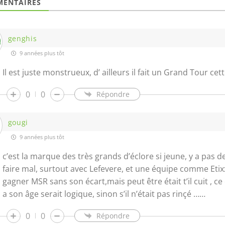
ENTAIRES
genghis
9 années plus tôt
Il est juste monstrueux, d’ ailleurs il fait un Grand Tour cet
0
0
Répondre
gougi
9 années plus tôt
c’est la marque des très grands d’éclore si jeune, y a pas d
faire mal, surtout avec Lefevere, et une équipe comme Etixx.
gagner MSR sans son écart,mais peut être était t’il cuit , c
a son âge serait logique, sinon s’il n’était pas rinçé ……
0
0
Répondre