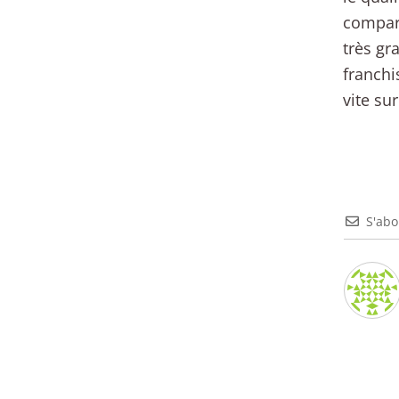
compare
très gr
franchis
vite sur
S'ab