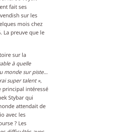
nt fait ses
vendish sur les
uelques mois chez
. La preuve que le
oire sur la
yable à quelle
 du monde sur piste…
rai super talent »
,
 principal intéressé
nek Stybar qui
 monde attendait de
io avec les
ourse ? Les
es difficultés avec