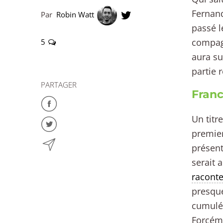
Fernand
Par
Robin Watt
passé l
compagn
5
aura su
partie 
PARTAGER
Franc
Un titr
premier
présent
serait 
raconte
presque
cumulé 
Forcéme