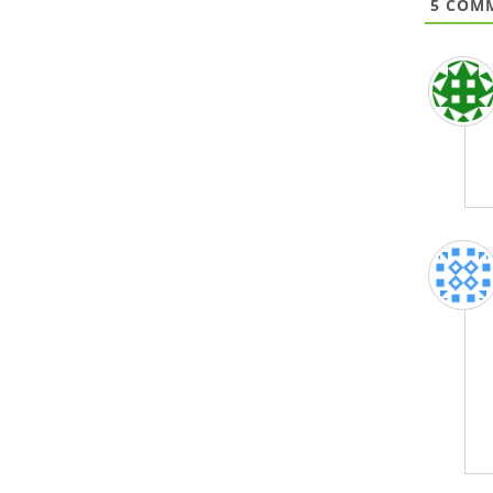
5
COMM