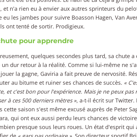
, et n'a rien eu à envier aux autres sprinteurs du pelot
 eu les jambes pour suivre Boasson Hagen, Van Ave
ls ont tenté de sortir. Prodigieux.
hute pour apprendre
reusement, quelques secondes plus tard, sa chute a
n dur retour à la réalité. Comme si lui-même ne s'at
jouer la gagne, Gaviria a fait preuve de nervosité. Résul
uter au bitume et ruiner ses chances de succès.
« C'
e, et c'est bon pour l'expérience. Mais je ne peux pas 
er à ces 500 derniers mètres »
, a-t-il écrit sur Twitte
es cette saison s'est même excusé auprès de Peter Sa
ara, qui ont eux aussi perdu leurs chances de victoi
mbien presque sous leurs roues. Un état d'esprit qui
ifier de
« gars pas ordinaire »
. Son directeur sportif Br