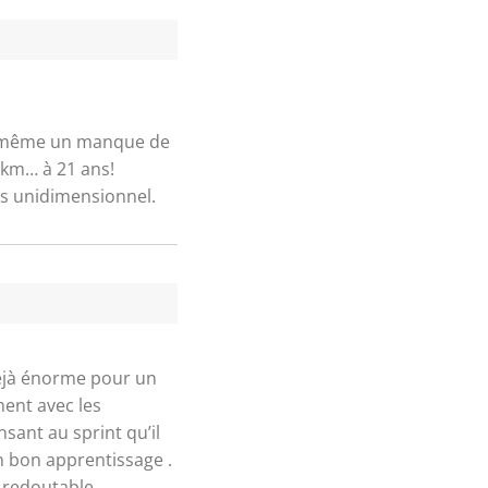
nd même un manque de
00km… à 21 ans!
ns unidimensionnel.
déjà énorme pour un
ment avec les
nsant au sprint qu’il
un bon apprentissage .
n redoutable