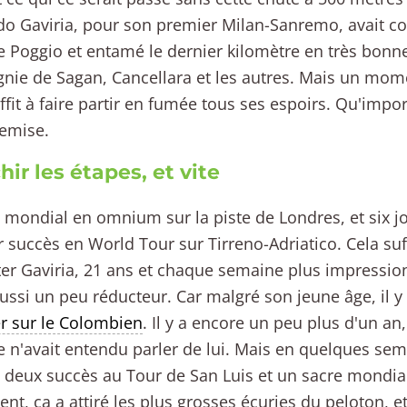
o Gaviria, pour son premier Milan-Sanremo, avait cour
e Poggio et entamé le dernier kilomètre en très bonne
ie de Sagan, Cancellara et les autres. Mais un mome
ffit à faire partir en fumée tous ses espoirs. Qu'impor
remise.
hir les étapes, et vite
e mondial en omnium sur la piste de Londres, et six jo
 succès en World Tour sur Tirreno-Adriatico. Cela suf
er Gaviria, 21 ans et chaque semaine plus impression
aussi un peu réducteur. Car malgré son jeune âge, il y
r sur le Colombien
. Il y a encore un peu plus d'un a
 n'avait entendu parler de lui. Mais en quelques semai
deux succès au Tour de San Luis et un sacre mondi
nt, ça a attiré les plus grosses écuries du peloton, et 