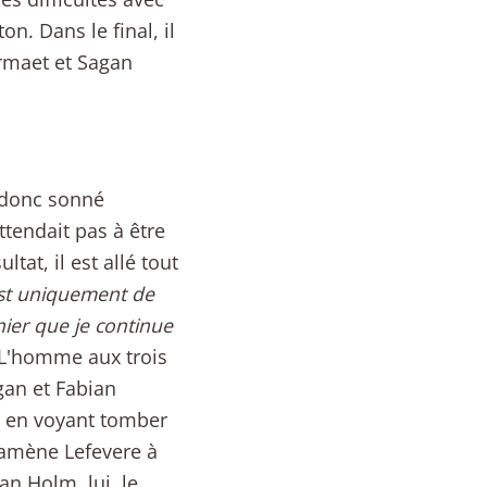
on. Dans le final, il
rmaet et Sagan
 donc sonné
tendait pas à être
tat, il est allé tout
est uniquement de
nier que je continue
r. L'homme aux trois
gan et Fabian
re en voyant tomber
 amène Lefevere à
ian Holm, lui, le