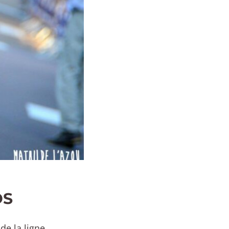
DS
 de la ligne…