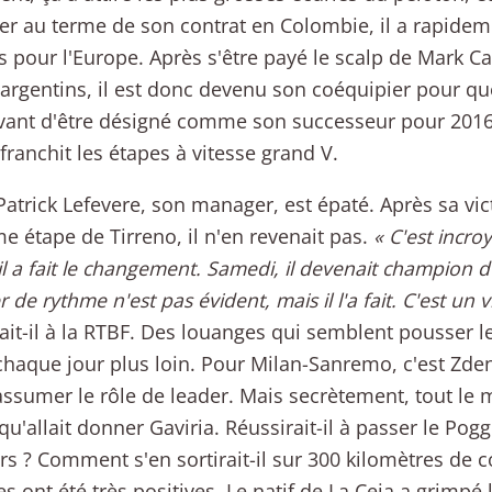
ler au terme de son contrat en Colombie, il a rapideme
 pour l'Europe. Après s'être payé le scalp de Mark Ca
 argentins, il est donc devenu son coéquipier pour q
avant d'être désigné comme son successeur pour 2016
franchit les étapes à vitesse grand V.
trick Lefevere, son manager, est épaté. Après sa vict
me étape de Tirreno, il n'en revenait pas.
« C'est incro
 il a fait le changement. Samedi, il devenait champion
de rythme n'est pas évident, mais il l'a fait. C'est un v
ait-il à la RTBF. Des louanges qui semblent pousser le
 chaque jour plus loin. Pour Milan-Sanremo, c'est Zde
assumer le rôle de leader. Mais secrètement, tout le
 qu'allait donner Gaviria. Réussirait-il à passer le Pogg
rs ? Comment s'en sortirait-il sur 300 kilomètres de c
s ont été très positives. Le natif de La Ceja a grimpé l