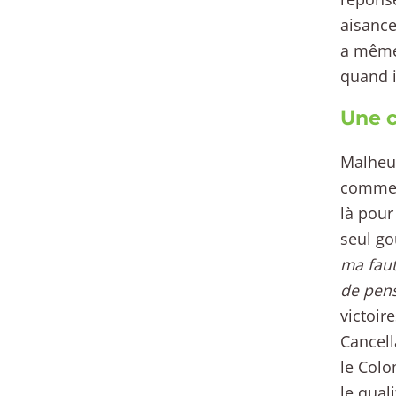
aisance
a même
quand i
Une c
Malheu
comme u
là pour 
seul go
ma faut
de pens
victoir
Cancell
le Colo
le qual