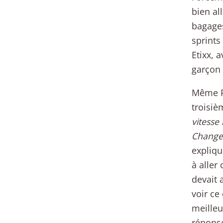
bien al
bagages
sprints
Etixx, 
garçon 
Même Pa
troisiè
vitesse
Changer 
expliqu
à aller
devait 
voir ce
meilleu
réponse