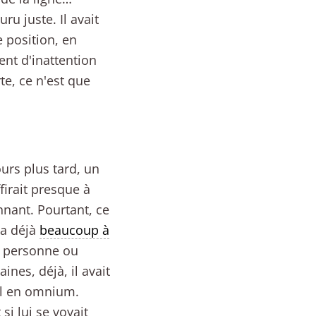
u juste. Il avait
 position, en
nt d'inattention
te, ce n'est que
urs plus tard, un
firait presque à
nant. Pourtant, ce
 a déjà
beaucoup à
n, personne ou
nes, déjà, il avait
al en omnium.
si lui se voyait