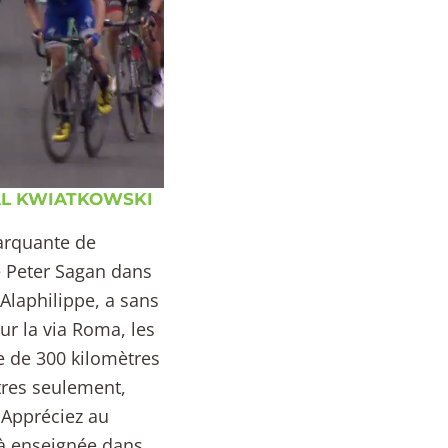
HAL KWIATKOWSKI
marquante de
de Peter Sagan dans
Alaphilippe, a sans
sur la via Roma, les
e de 300 kilomètres
tres seulement,
 Appréciez au
jà enseignée dans