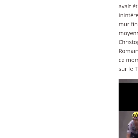
avait é
inintér
mur fin
moyenne
Christo
Romain 
ce mome
sur le 