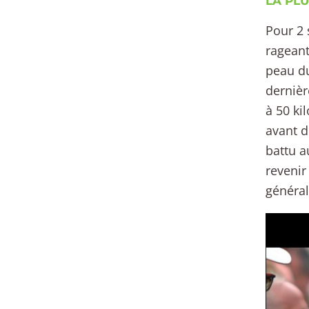
LA PLU
Pour 2 
rageant
peau du
dernièr
à 50 ki
avant d
battu a
revenir
général