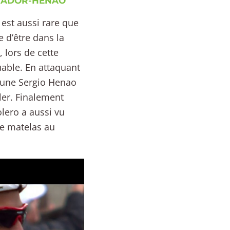
ONTADOR-HENAO
est aussi rare que
e d’être dans la
 lors de cette
able. En attaquant
 jaune Sergio Henao
ler. Finalement
olero a aussi vu
re matelas au