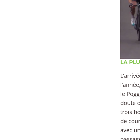
LA PL
L’arriv
l’année
le Pogg
doute d
trois h
de cour
avec un
passage