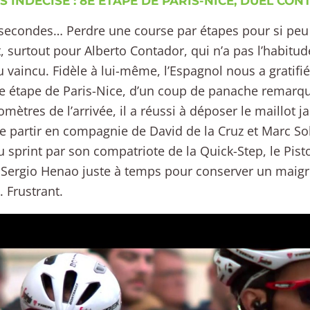
S INDÉCISE : 8E ÉTAPE DE PARIS-NICE, DUEL C
secondes… Perdre une course par étapes pour si peu 
, surtout pour Alberto Contador, qui n’a pas l’habitud
 vaincu. Fidèle à lui-même, l’Espagnol nous a gratifié,
e étape de Paris-Nice, d’un coup de panache remarqu
lomètres de l’arrivée, il a réussi à déposer le maillot
e partir en compagnie de David de la Cruz et Marc So
u sprint par son compatriote de la Quick-Step, le Pist
 Sergio Henao juste à temps pour conserver un maig
. Frustrant.