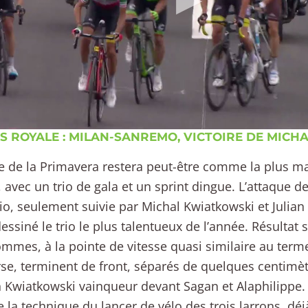
US ROYALE : MILAN-SANREMO, VICTOIRE DE MIC
ée de la Primavera restera peut-être comme la plus 
, avec un trio de gala et un sprint dingue. L’attaque 
io, seulement suivie par Michal Kwiatkowski et Julian 
essiné le trio le plus talentueux de l’année. Résultat 
ommes, à la pointe de vitesse quasi similaire au term
se, terminent de front, séparés de quelques centimè
 Kwiatkowski vainqueur devant Sagan et Alaphilippe.
 la technique du lancer de vélo des trois larrons, dé