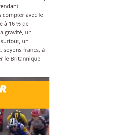
 rendant
ns compter avec le
ée à 16 % de
a gravité, un
 surtout, un
, soyons francs, à
r le Britannique