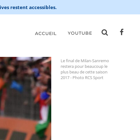
ives restent accessibles.
YOUTUBE
ACCUEIL
Le final de Milan-Sanremo
restera pour beaucoup le
plus beau de cette saison
2017 - Photo RCS Sport