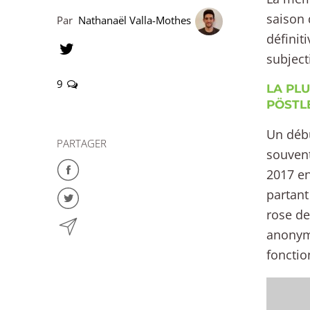
saison 
Par
Nathanaël Valla-Mothes
définit
subject
9
LA PLU
PÖSTL
Un débu
PARTAGER
souvent
2017 en
partant
rose de
anonyme
fonctio