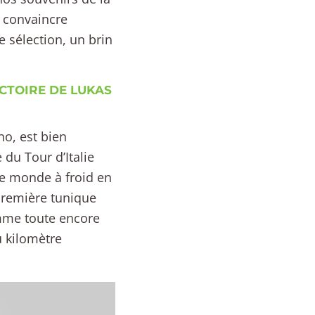
n convaincre
 sélection, un brin
ICTOIRE DE LUKAS
no, est bien
du Tour d’Italie
 le monde à froid en
 première tunique
omme toute encore
u kilomètre