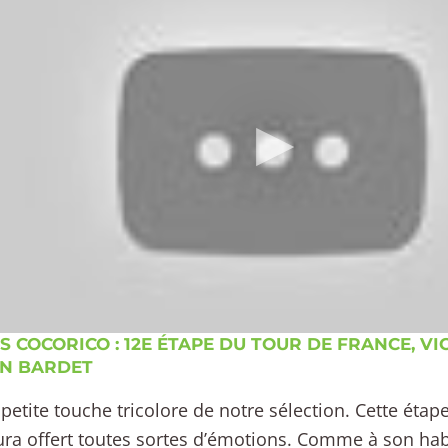
S COCORICO : 12E ÉTAPE DU TOUR DE FRANCE, VI
N BARDET
a petite touche tricolore de notre sélection. Cette éta
ra offert toutes sortes d’émotions. Comme à son habi