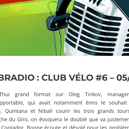
RADIO : CLUB VÉLO #6 – 05
d’hui grand format sur Oleg Tinkov, manager
upportable, qui avait notamment émis le souhait
, Quintana et Nibali courir les trois grands tour
che du Giro, on évoquera le doublé que va justement
 Contador. Bonne écoute et désolé pour les problè