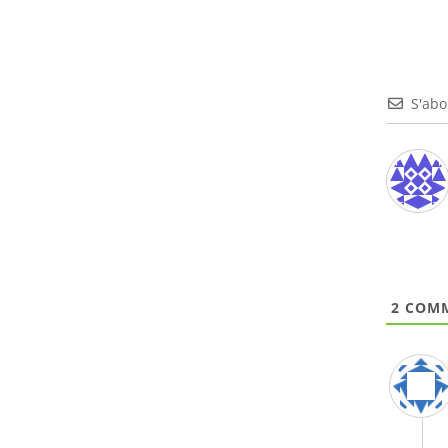
S'ab
2
COMM