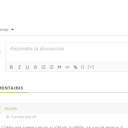
onner
{}
[+]
ENTAIRES
nicom
9 années plus tôt
L’idée est sympa mais si c’était audible, ce serait mieux :)