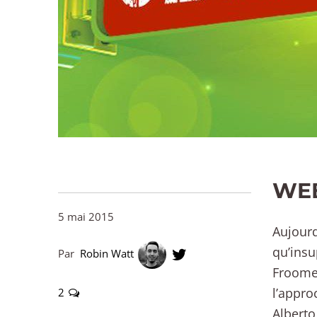
WEB
5 mai 2015
Aujour
qu’ins
Par
Robin Watt
Froome
l’appro
2
Alberto