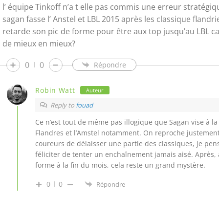
l’ équipe Tinkoff n’a t elle pas commis une erreur stratégi
sagan fasse l’ Anstel et LBL 2015 après les classique flandrie
retarde son pic de forme pour être aux top jusqu’au LBL car 
de mieux en mieux?
0
0
Répondre
Robin Watt
Auteur
Reply to
fouad
Ce n’est tout de même pas illogique que Sagan vise à la 
Flandres et l’Amstel notamment. On reproche justement
coureurs de délaisser une partie des classiques, je pense
féliciter de tenter un enchaînement jamais aisé. Après, à
forme à la fin du mois, cela reste un grand mystère.
0
0
Répondre