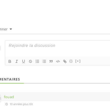
onner
{}
[+]
ENTAIRES
fouad
10 années plus tôt