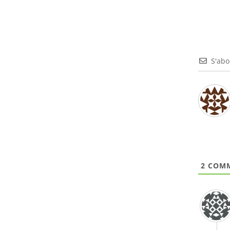
S'ab
2
COMM