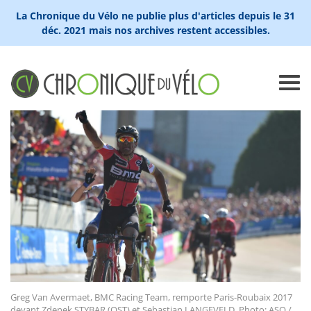
La Chronique du Vélo ne publie plus d'articles depuis le 31
déc. 2021 mais nos archives restent accessibles.
Greg Van Avermaet, BMC Racing Team, remporte Paris-Roubaix 2017
devant Zdenek STYBAR (QST) et Sebastian LANGEVELD. Photo: ASO /