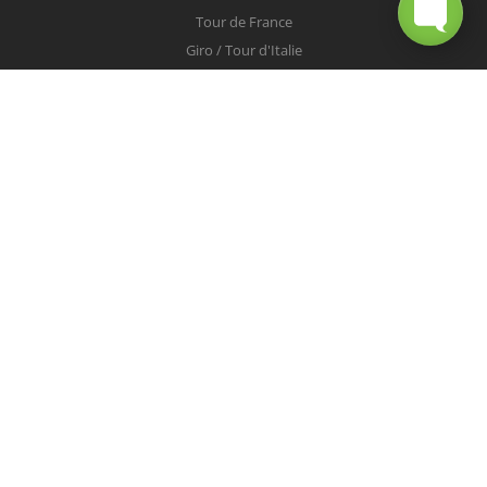
Tour de France
Giro / Tour d'Italie
Vuelta / Tour d'Espagne
Milan-San Remo
Tour des Flandres
Paris-Roubaix
Liège-Bastogne-Liège
Tour de Lombardie
Championnats du Monde
COUREURS
Peter Sagan
Christopher Froome
Nairo Quintana
Mark Cavendish
Vincenzo Nibali
Alejandro Valverde
Tom Boonen