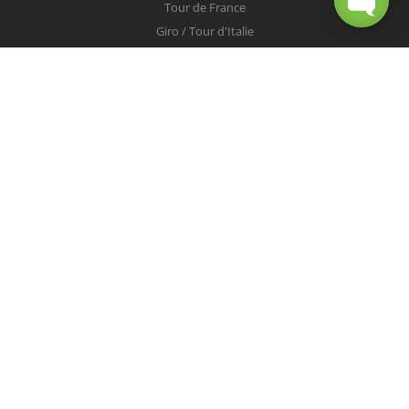
Tour de France
Giro / Tour d'Italie
Vuelta / Tour d'Espagne
Milan-San Remo
Tour des Flandres
Paris-Roubaix
Liège-Bastogne-Liège
Tour de Lombardie
Championnats du Monde
COUREURS
Peter Sagan
Christopher Froome
Nairo Quintana
Mark Cavendish
Vincenzo Nibali
Alejandro Valverde
Tom Boonen