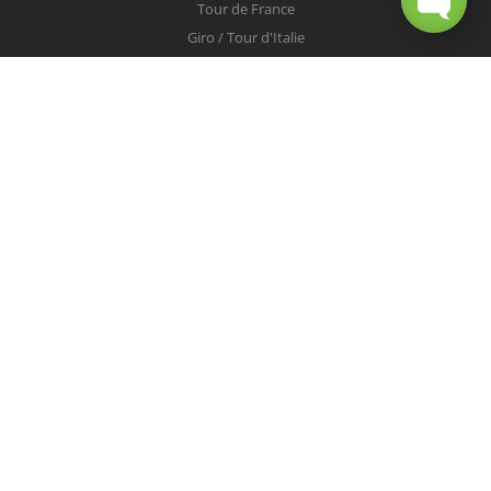
Tour de France
Giro / Tour d'Italie
Vuelta / Tour d'Espagne
Milan-San Remo
Tour des Flandres
Paris-Roubaix
Liège-Bastogne-Liège
Tour de Lombardie
Championnats du Monde
COUREURS
Peter Sagan
Christopher Froome
Nairo Quintana
Mark Cavendish
Vincenzo Nibali
Alejandro Valverde
Tom Boonen