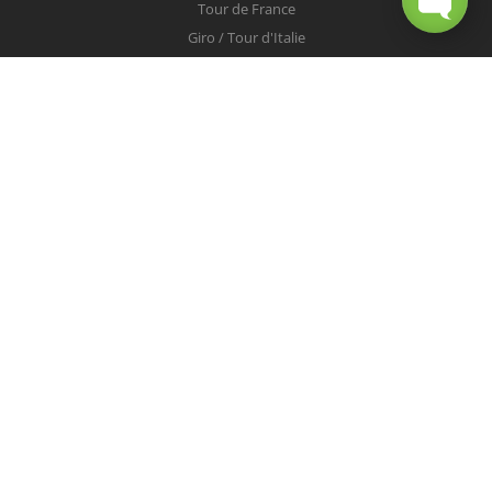
Tour de France
Giro / Tour d'Italie
Vuelta / Tour d'Espagne
Milan-San Remo
Tour des Flandres
Paris-Roubaix
Liège-Bastogne-Liège
Tour de Lombardie
Championnats du Monde
COUREURS
Peter Sagan
Christopher Froome
Nairo Quintana
Mark Cavendish
Vincenzo Nibali
Alejandro Valverde
Tom Boonen