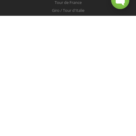
Tour de France
Giro / Tour d'Italie
Vuelta / Tour d'Espagne
Milan-San Remo
Tour des Flandres
Paris-Roubaix
Liège-Bastogne-Liège
Tour de Lombardie
Championnats du Monde
COUREURS
Peter Sagan
Christopher Froome
Nairo Quintana
Mark Cavendish
Vincenzo Nibali
Alejandro Valverde
Tom Boonen