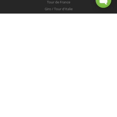
Tour de France
Giro / Tour d'Italie
Vuelta / Tour d'Espagne
Milan-San Remo
Tour des Flandres
Paris-Roubaix
Liège-Bastogne-Liège
Tour de Lombardie
Championnats du Monde
COUREURS
Peter Sagan
Christopher Froome
Nairo Quintana
Mark Cavendish
Vincenzo Nibali
Alejandro Valverde
Tom Boonen