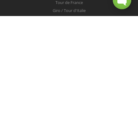
Tour de France
Giro / Tour d'Italie
Vuelta / Tour d'Espagne
Milan-San Remo
Tour des Flandres
Paris-Roubaix
Liège-Bastogne-Liège
Tour de Lombardie
Championnats du Monde
COUREURS
Peter Sagan
Christopher Froome
Nairo Quintana
Mark Cavendish
Vincenzo Nibali
Alejandro Valverde
Tom Boonen