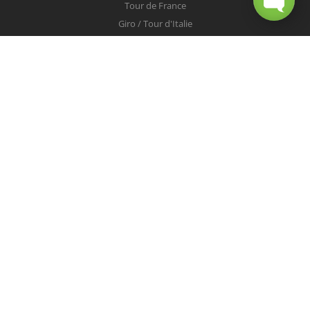
Tour de France
Giro / Tour d'Italie
Vuelta / Tour d'Espagne
Milan-San Remo
Tour des Flandres
Paris-Roubaix
Liège-Bastogne-Liège
Tour de Lombardie
Championnats du Monde
COUREURS
Peter Sagan
Christopher Froome
Nairo Quintana
Mark Cavendish
Vincenzo Nibali
Alejandro Valverde
Tom Boonen