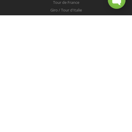
Tour de France
Giro / Tour d'Italie
Vuelta / Tour d'Espagne
Milan-San Remo
Tour des Flandres
Paris-Roubaix
Liège-Bastogne-Liège
Tour de Lombardie
Championnats du Monde
COUREURS
Peter Sagan
Christopher Froome
Nairo Quintana
Mark Cavendish
Vincenzo Nibali
Alejandro Valverde
Tom Boonen