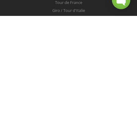
Tour de France
Giro / Tour d'Italie
Vuelta / Tour d'Espagne
Milan-San Remo
Tour des Flandres
Paris-Roubaix
Liège-Bastogne-Liège
Tour de Lombardie
Championnats du Monde
COUREURS
Peter Sagan
Christopher Froome
Nairo Quintana
Mark Cavendish
Vincenzo Nibali
Alejandro Valverde
Tom Boonen