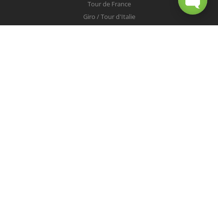
Tour de France
Giro / Tour d'Italie
Vuelta / Tour d'Espagne
Milan-San Remo
Tour des Flandres
Paris-Roubaix
Liège-Bastogne-Liège
Tour de Lombardie
Championnats du Monde
COUREURS
Peter Sagan
Christopher Froome
Nairo Quintana
Mark Cavendish
Vincenzo Nibali
Alejandro Valverde
Tom Boonen