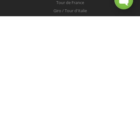
Tour de France
Giro / Tour d'Italie
Vuelta / Tour d'Espagne
Milan-San Remo
Tour des Flandres
Paris-Roubaix
Liège-Bastogne-Liège
Tour de Lombardie
Championnats du Monde
COUREURS
Peter Sagan
Christopher Froome
Nairo Quintana
Mark Cavendish
Vincenzo Nibali
Alejandro Valverde
Tom Boonen