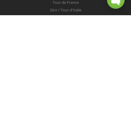
Tour de France
Giro / Tour d'Italie
Vuelta / Tour d'Espagne
Milan-San Remo
Tour des Flandres
Paris-Roubaix
Liège-Bastogne-Liège
Tour de Lombardie
Championnats du Monde
COUREURS
Peter Sagan
Christopher Froome
Nairo Quintana
Mark Cavendish
Vincenzo Nibali
Alejandro Valverde
Tom Boonen