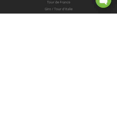
Tour de France
Giro / Tour d'Italie
Vuelta / Tour d'Espagne
Milan-San Remo
Tour des Flandres
Paris-Roubaix
Liège-Bastogne-Liège
Tour de Lombardie
Championnats du Monde
COUREURS
Peter Sagan
Christopher Froome
Nairo Quintana
Mark Cavendish
Vincenzo Nibali
Alejandro Valverde
Tom Boonen