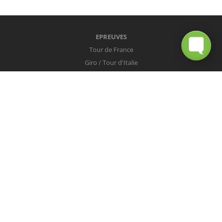
EPREUVES
Tour de France
Giro / Tour d'Italie
Vuelta / Tour d'Espagne
Milan-San Remo
Tour des Flandres
Paris-Roubaix
Liège-Bastogne-Liège
Tour de Lombardie
Championnats du Monde
COUREURS
Peter Sagan
Christopher Froome
Nairo Quintana