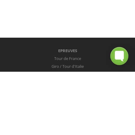
EPREUVES
Tour de France
Giro / Tour d'Italie
Vuelta / Tour d'Espagne
Milan-San Remo
Tour des Flandres
Paris-Roubaix
Liège-Bastogne-Liège
Tour de Lombardie
Championnats du Monde
COUREURS