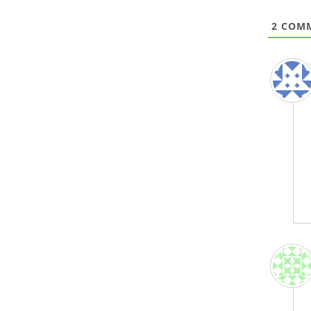
2
COMM