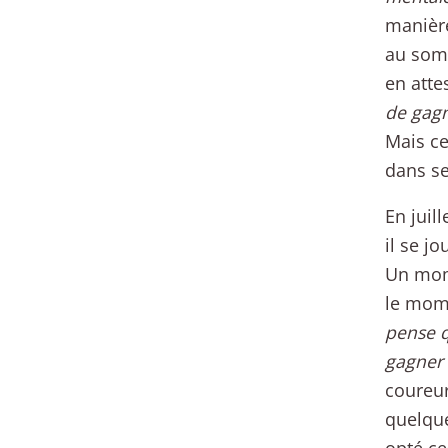
manière
au somm
en atte
de gagn
Mais ce
dans s
En juil
il se j
Un mome
le mome
pense q
gagner
coureur
quelque