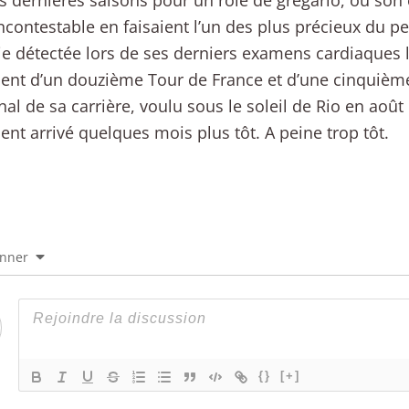
s dernières saisons pour un rôle de grégario, où son
incontestable en faisaient l’un des plus précieux du p
e détectée lors de ses derniers examens cardiaques l
ent d’un douzième Tour de France et d’une cinquièm
inal de sa carrière, voulu sous le soleil de Rio en août
ent arrivé quelques mois plus tôt. A peine trop tôt.
onner
{}
[+]