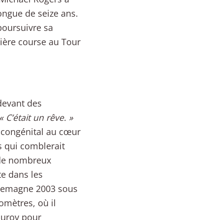
ongue de seize ans.
poursuivre sa
nière course au Tour
 devant des
« C’était un rêve. »
e congénital au cœur
s qui comblerait
 de nombreux
te dans les
llemagne 2003 sous
omètres, où il
ourov pour