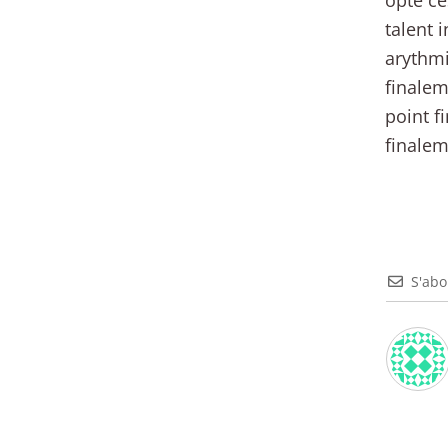
opté ce
talent 
arythmi
finalem
point f
finalem
S'ab