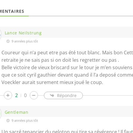
ENTAIRES
Lance Neilstrung
9 années plus tôt
Coureur qui n’a peut etre pas été tout blanc. Mais bon Cett
retraite je ne sais pas si on doit les regretter ou pas .
Belle victoire de vieux briscard sur le tour je m’en souviens
que ce soit cyril gauthier devant quand il l’a deposé com
Voeckler aurait surement mieux joué le coup.
2
0
Répondre
Gentleman
9 années plus tôt
Un sacré tenancier du peloton qui tire sa révérence ! Il fau