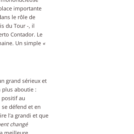
 place importante
ans le rôle de
 du Tour -, il
erto Contador. Le
emaine. Un simple
«
un grand sérieux et
 plus aboutie :
positif au
l se défend et en
re l’a grandi et que
ment changé
la meilleure