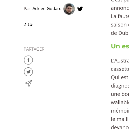
annoncé
Par
Adrien Godard
La faut
saison 
2
de Duba
Un es
PARTAGER
L’Austr
cassett
Qui est
diagnos
une bon
wallabi
mémoire
le mail
devance