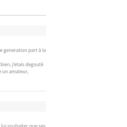
e generation part à la
 bien, j’etais degouté
me un amateur,
t lui souhaiter que ses