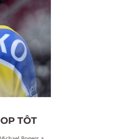
ROP TÔT
e Michael Rogers a