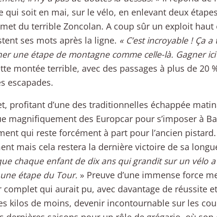
 qui soit en mai, sur le vélo, en enlevant deux étape
et du terrible Zoncolan. A coup sûr un exploit ha
stent ses mots après la ligne.
« C’est incroyable ! Ça a
er une étape de montagne comme celle-là. Gagner ici
tte montée terrible, avec des passages à plus de 20 %,
es escapades.
let, profitant d’une des traditionnelles échappée matin
oue magnifiquement des Europcar pour s’imposer à B
nt qui reste forcément à part pour l’ancien pistard. I
nt mais cela restera la dernière victoire de sa longu
ue chaque enfant de dix ans qui grandit sur un vélo a
 une étape du Tour.
» Preuve d’une immense force me
 complet qui aurait pu, avec davantage de réussite et
s kilos de moins, devenir incontournable sur les cour