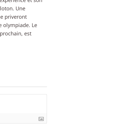
 expérience et son
eloton. Une
e priveront
e olympiade. Le
 prochain, est