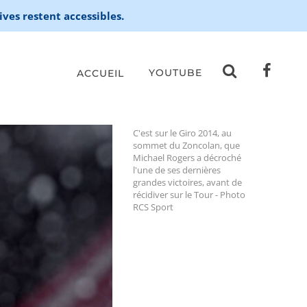
ives restent accessibles.
YOUTUBE
ACCUEIL
C'est sur le Giro 2014, au
sommet du Zoncolan, que
Michael Rogers a décroché
l'une de ses dernières
grandes victoires, avant de
récidiver sur le Tour - Photo
RCS Sport