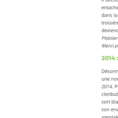
entache
dans la
troisiè
deviend
Pistole
Merci p
2014 
Désorma
une nou
2014. P
clenbut
sort bl
son env
mentale