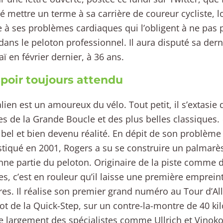
 mettre un terme à sa carrière de coureur cycliste, l
e à ses problèmes cardiaques qui l’obligent à ne pas 
dans le peloton professionnel. Il aura disputé sa der
ï en février dernier, à 36 ans.
poir toujours attendu
alien est un amoureux du vélo. Tout petit, il s’extasie
es de la Grande Boucle et des plus belles classiques.
 bel et bien devenu réalité. En dépit de son problèm
tiqué en 2001, Rogers a su se construire un palmarè
ne partie du peloton. Originaire de la piste comme
es, c’est en rouleur qu’il laisse une première emprein
s. Il réalise son premier grand numéro au Tour d’A
lot de la Quick-Step, sur un contre-la-montre de 40 kil
 largement des spécialistes comme Ullrich et Vinok