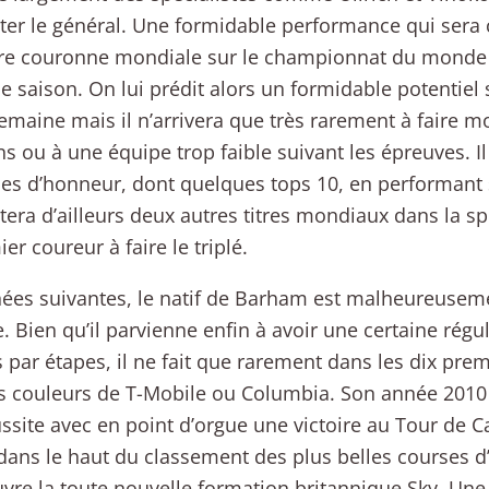
er le général. Une formidable performance qui sera
e couronne mondiale sur le championnat du monde de 
de saison. On lui prédit alors un formidable potentiel 
emaine mais il n’arrivera que très rarement à faire m
ns ou à une équipe trop faible suivant les épreuves. I
ces d’honneur, dont quelques tops 10, en performant s
era d’ailleurs deux autres titres mondiaux dans la sp
er coureur à faire le triplé.
ées suivantes, le natif de Barham est malheureusem
e. Bien qu’il parvienne enfin à avoir une certaine régul
 par étapes, il ne fait que rarement dans les dix prem
s couleurs de T-Mobile ou Columbia. Son année 2010 
ssite avec en point d’orgue une victoire au Tour de Ca
dans le haut du classement des plus belles courses d
uvre la toute nouvelle formation britannique Sky. U