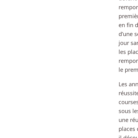
remport
premièr
en fin 
d’une s
jour sa
les pla
remport
le premi
Les ann
réussit
courses
sous le
une réu
places 
il déco