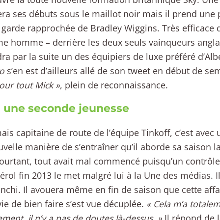
ra ses débuts sous le maillot noir mais il prend une
 garde rapprochée de Bradley Wiggins. Très efficace d
me homme – derrière les deux seuls vainqueurs anglais
ra par la suite un des équipiers de luxe préféré d’Alb
ro
s’en est d’ailleurs allé de son tweet en début de s
our tout Mick »
, plein de reconnaissance.
: une seconde jeunesse
is capitaine de route de l’équipe Tinkoff, c’est avec 
velle manière de s’entraîner qu’il aborde sa saison la
ourtant, tout avait mal commencé puisqu’un contrôle 
érol fin 2013 le met malgré lui à la Une des médias. I
anchi. Il avouera même en fin de saison que cette affai
ie de bien faire s’est vue décuplée.
« Cela m’a totale
ment, il n’y a pas de doutes là-dessus. »
Il répond de 