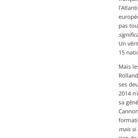
l’Atlan
europée
pas tou
signific
Un véri
15 nati
Mais le
Rolland
ses deu
2014 n’
sa géné
Cannond
format
mais si 