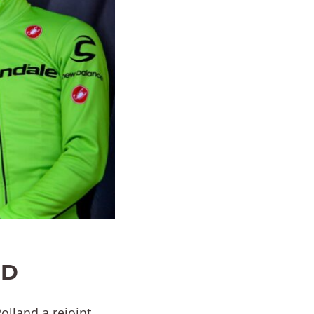
ND
olland a rejoint