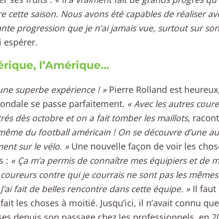
re cette saison. Nous avons été capables de réaliser ave
nte progression que je n’ai jamais vue, surtout sur s
 espérer.
rique, l’Amérique…
 une superbe expérience ! »
Pierre Rolland est heureux,
ondale se passe parfaitement.
« Avec les autres coure
rés dès octobre et on a fait tomber les maillots
, racont
même du football américain ! On se découvre d’une a
ent sur le vélo. »
Une nouvelle façon de voir les chos
s :
« Ça m’a permis de connaître mes équipiers et de 
 coureurs contre qui je courrais ne sont pas les mêmes
J’ai fait de belles rencontre dans cette équipe. »
Il faut
 fait les choses à moitié. Jusqu’ici, il n’avait connu q
ses depuis son passage chez les professionnels, en 2