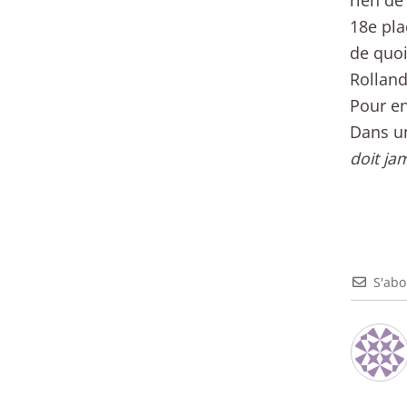
rien de
18e pla
de quoi 
Rolland
Pour en
Dans un
doit jam
S'ab