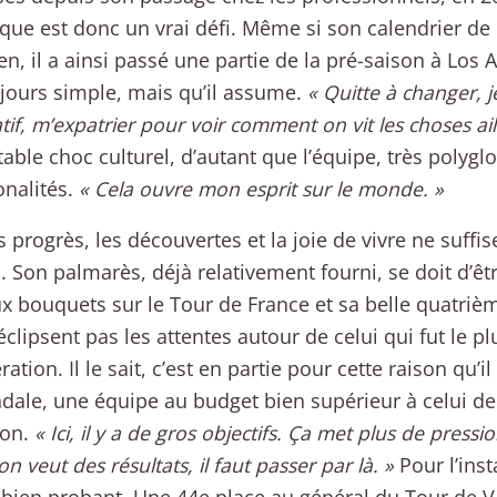
tique est donc un vrai défi. Même si son calendrier de
n, il a ainsi passé une partie de la pré-saison à Los 
jours simple, mais qu’il assume.
« Quitte à changer, j
atif, m’expatrier pour voir comment on vit les choses ail
table choc culturel, d’autant que l’équipe, très polygl
onalités.
« Cela ouvre mon esprit sur le monde. »
s progrès, les découvertes et la joie de vivre ne suffis
. Son palmarès, déjà relativement fourni, se doit d’être
x bouquets sur le Tour de France et sa belle quatriè
éclipsent pas les attentes autour de celui qui fut le p
ration. Il le sait, c’est en partie pour cette raison qu’
ale, une équipe au budget bien supérieur à celui d
ion.
« Ici, il y a de gros objectifs. Ça met plus de pressio
on veut des résultats, il faut passer par là. »
Pour l’inst