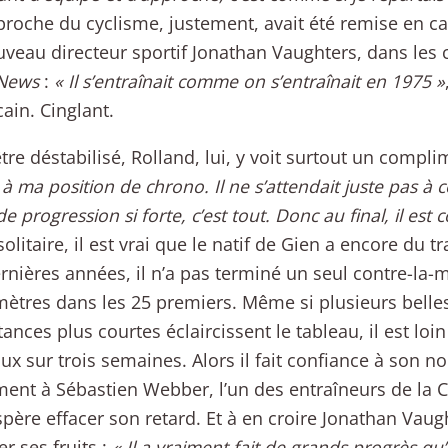
roche du cyclisme, justement, avait été remise en ca
veau directeur sportif Jonathan Vaughters, dans les
gNews
:
« Il s’entraînait comme on s’entraînait en 1975 »
cain. Cinglant.
être déstabilisé, Rolland, lui, y voit surtout un compli
à ma position de chrono. Il ne s’attendait juste pas à c
 progression si forte, c’est tout. Donc au final, il est c
 solitaire, il est vrai que le natif de Gien a encore du tr
ernières années, il n’a pas terminé un seul contre-la-
mètres dans les 25 premiers. Même si plusieurs bell
tances plus courtes éclaircissent le tableau, il est lo
aux sur trois semaines. Alors il fait confiance à son no
nt à Sébastien Webber, l’un des entraîneurs de la 
espère effacer son retard. Et à en croire Jonathan Vaugh
er ses fruits :
« Il a vraiment fait de grands progrès qu’