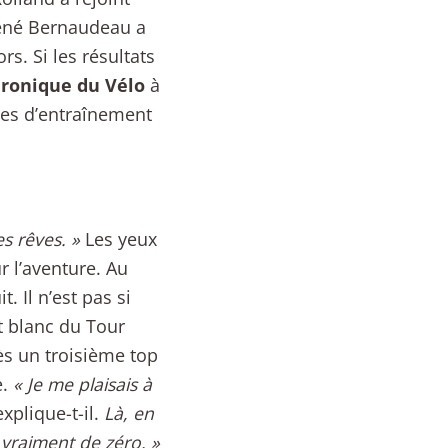
René Bernaudeau a
rs. Si les résultats
ronique du Vélo
à
odes d’entraînement
es rêves. »
Les yeux
ur l’aventure. Au
. Il n’est pas si
t blanc du Tour
ès un troisième top
e.
« Je me plaisais à
explique-t-il.
Là, en
 vraiment de zéro. »