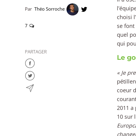
l’équip
Par
Théo Sorroche
choisi 
se font
7
quel po
qui pou
PARTAGER
Le go
« Je pre
pétillen
coeur d
courant
2011 a 
10 sur 
Europca
changea