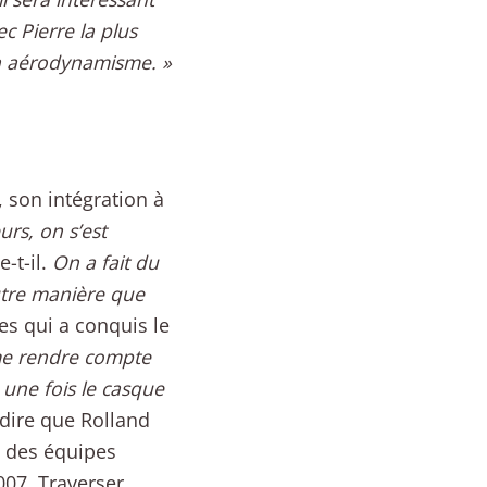
c Pierre la plus
on aérodynamisme. »
 son intégration à
urs, on s’est
e-t-il.
On a fait du
utre manière que
es qui a conquis le
me rendre compte
 une fois le casque
 dire que Rolland
ue des équipes
007. Traverser