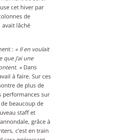
use cet hiver par
 colonnes de
, avait lâché
ment :
« Il en voulait
e que j’ai une
ontent. »
Dans
avail à faire. Sur ces
montre de plus de
es performances sur
in de beaucoup de
uveau staff et
Cannondale, grâce à
ters, c’est en train
il sera intéressant