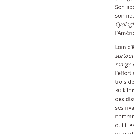
Son app
son nou
Cyclin
l’Améri
Loin d’
surtout 
marge de
l’effort
trois d
30 kilo
des dis
ses riv
notamme
qui il 
de port