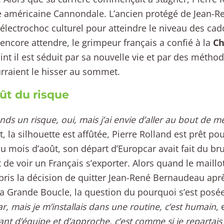
e américaine Cannondale. L’ancien protégé de Jean-
l’électrochoc culturel pour atteindre le niveau des cado
 encore attendre, le grimpeur français a confié à la
Ch
int il est séduit par sa nouvelle vie et par des méth
rraient le hisser au sommet.
ût du risque
nds un risque, oui, mais j’ai envie d’aller au bout de m
t, la silhouette est affûtée, Pierre Rolland est prêt po
u mois d’août, son départ d’Europcar avait fait du bruit
 de voir un Français s’exporter. Alors quand le maillo
pris la décision de quitter Jean-René Bernaudeau apr
la Grande Boucle, la question du pourquoi s’est posé
r, mais je m’installais dans une routine, c’est humain
, 
nt d’équipe et d’approche, c’est comme si je repartais