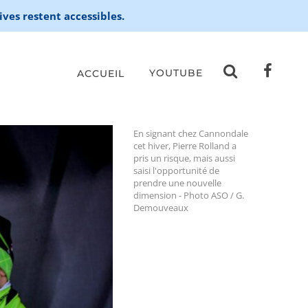
ives restent accessibles.
YOUTUBE
ACCUEIL
En signant chez Cannondale
cet hiver, Pierre Rolland a
pris un risque, mais aussi
saisi l'opportunité de
prendre une nouvelle
dimension - Photo ASO / G.
Demouveaux