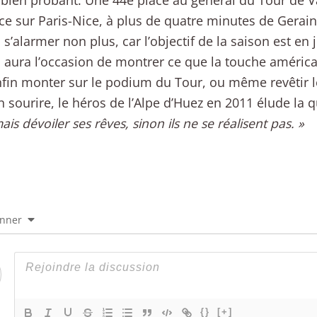
 bien probant. Une 44e place au général du Tour de V
ce sur Paris-Nice, à plus de quatre minutes de Gerai
s’alarmer non plus, car l’objectif de la saison est en jui
 aura l’occasion de montrer ce que la touche américa
fin monter sur le podium du Tour, ou même revêtir le
 sourire, le héros de l’Alpe d’Huez en 2011 élude la 
ais dévoiler ses rêves, sinon ils ne se réalisent pas. »
onner
{}
[+]