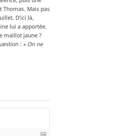
alence, puis une
nt Thomas. Mais pas
llet. D’ici là,
ine lui a apportée.
 maillot jaune ?
question :
« On ne