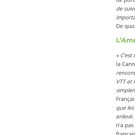
de suiv
importa
De quoi
L’Amé
« C’est
la Cann
rencont
VTT et 
simplem
Françai
que les
enlevé. 
n’a pas
françai