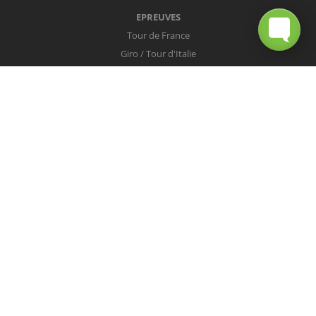
EPREUVES
Tour de France
Giro / Tour d'Italie
Vuelta / Tour d'Espagne
Milan-San Remo
Tour des Flandres
Paris-Roubaix
Liège-Bastogne-Liège
Tour de Lombardie
Championnats du Monde
COUREURS
Peter Sagan
Christopher Froome
Nairo Quintana
Mark Cavendish
Vincenzo Nibali