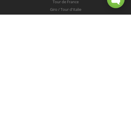
Tour de France
Giro / Tour d'Italie
Vuelta / Tour d'Espagne
Milan-San Remo
Tour des Flandres
Paris-Roubaix
Liège-Bastogne-Liège
Tour de Lombardie
Championnats du Monde
COUREURS
Peter Sagan
Christopher Froome
Nairo Quintana
Mark Cavendish
Vincenzo Nibali
Alejandro Valverde
Tom Boonen