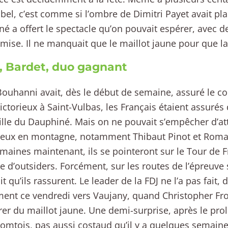
bel, c’est comme si l’ombre de Dimitri Payet avait pla
é a offert le spectacle qu’on pouvait espérer, avec d
a mise. Il ne manquait que le maillot jaune pour que la 
, Bardet, duo gagnant
ouhanni avait, dès le début de semaine, assuré le c
victorieux à Saint-Vulbas, les Français étaient assurés
lle du Dauphiné. Mais on ne pouvait s’empêcher d’at
 eux en montagne, notamment Thibaut Pinot et Roma
emaines maintenant, ils se pointeront sur le Tour de F
 d’outsiders. Forcément, sur les routes de l’épreuve
t qu’ils rassurent. Le leader de la FDJ ne l’a pas fait,
ent ce vendredi vers Vaujany, quand Christopher Fro
er du maillot jaune. Une demi-surprise, après le pr
omtois, pas aussi costaud qu’il y a quelques semain