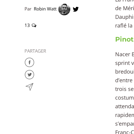
de Méri
Par
Robin Watt
Dauphin
raflé l
13
Pinot
PARTAGER
Nacer B
sprint 
bredoui
d’entre
trois s
costume
attendai
rapidem
s’empar
Franc-C