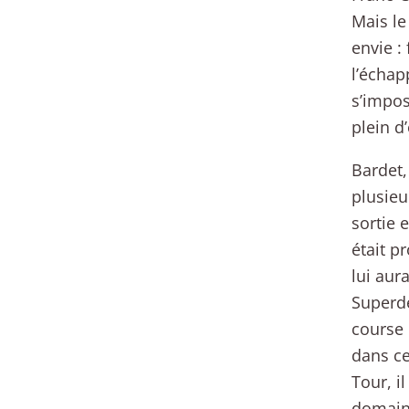
Mais le
envie :
l’échap
s’impos
plein d’
Bardet,
plusieu
sortie 
était p
lui aur
Superdé
course 
dans ce
Tour, i
domaine