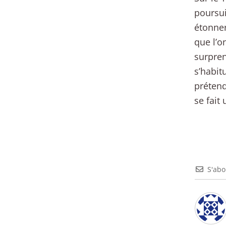
poursui
étonner
que l’o
surpren
s’habit
prétend
se fait
S'ab