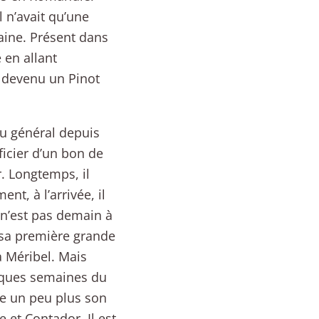
l n’avait qu’une
maine. Présent dans
 en allant
 devenu un Pinot
au général depuis
ficier d’un bon de
r. Longtemps, il
t, à l’arrivée, il
 n’est pas demain à
 sa première grande
à Méribel. Mais
uelques semaines du
ée un peu plus son
 et Contador. Il est