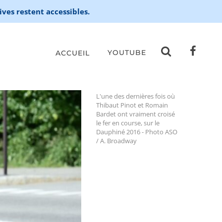
ives restent accessibles.
YOUTUBE
ACCUEIL
L'une des dernières fois où
Thibaut Pinot et Romain
Bardet ont vraiment croisé
le fer en course, sur le
Dauphiné 2016 - Photo ASO
/ A. Broadway