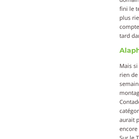
fini le
plus ri
compter
tard da
Alaph
Mais si
rien de
semaine
montagne
Contado
catégor
aurait 
encore 
Sur le 