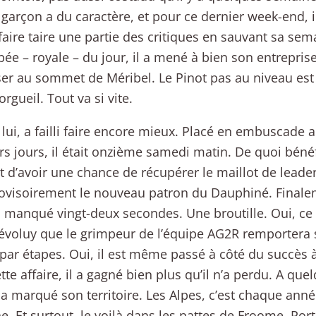
 garçon a du caractère, et pour ce dernier week-end, i
 faire taire une partie des critiques en sauvant sa se
pée – royale – du jour, il a mené à bien son entreprise
er au sommet de Méribel. Le Pinot pas au niveau est
orgueil. Tout va si vite.
 lui, a failli faire encore mieux. Placé en embuscade 
rs jours, il était onzième samedi matin. De quoi béné
et d’avoir une chance de récupérer le maillot de leade
rovisoirement le nouveau patron du Dauphiné. Finalemen
a manqué vingt-deux secondes. Une broutille. Oui, ce
voluy que le grimpeur de l’équipe AG2R remportera
par étapes. Oui, il est même passé à côté du succès 
tte affaire, il a gagné bien plus qu’il n’a perdu. A q
l a marqué son territoire. Les Alpes, c’est chaque ann
. Et surtout, le voilà dans les pattes de Froome, Porte