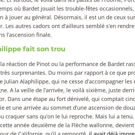
 temps où Bardet jouait les trouble-fêtes occasionnels, l
en à jouer au général. Désormais, il est un de ceux sur 
. Les autres cadors ont d’ailleurs semblé s’en rend
ns l’ascension finale.
ilippe fait son trou
 la réaction de Pinot ou la performance de Bardet rass
 très surprenantes. Du moins par rapport à ce que p
 Julian Alaphilippe, qui ne cesse d’accompagner les 
. A la veille de l’arrivée, le voilà sixième, juste derr
r. Dans une étape au fort dénivelé, qui comptait cin
ie et une arrivée au sommet d’une ascension de douze
pu craquer sans qu’on le lui reproche. Mais lui a tenu
cette année deuxième de la Flèche wallonne, devient
Tour de Californie, qu’il a remporté,
il avait déjà impr