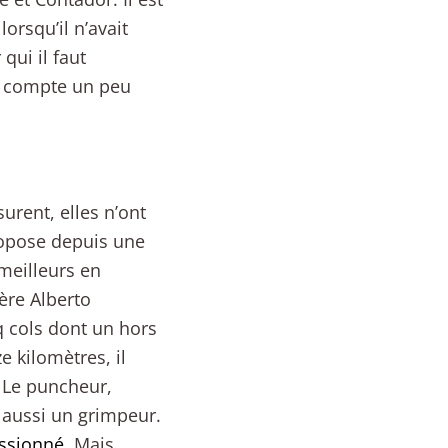
orsqu’il n’avait
qui il faut
re compte un peu
urent, elles n’ont
ropose depuis une
meilleurs en
ière Alberto
q cols dont un hors
 kilomètres, il
. Le puncheur,
 aussi un grimpeur.
essionné
. Mais