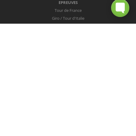
EPREUVES
Tour de France
Giro / Tour d'Italie
Vuelta / Tour d'Espagne
Milan-San Remo
Tour des Flandres
Paris-Roubaix
Liège-Bastogne-Liège
Tour de Lombardie
Championnats du Monde
COUREURS
Peter Sagan
Christopher Froome
Nairo Quintana
Mark Cavendish
Vincenzo Nibali
Alejandro Valverde