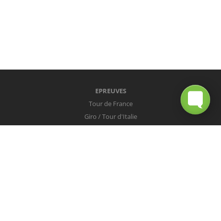
EPREUVES
Tour de France
Giro / Tour d'Italie
Vuelta / Tour d'Espagne
Milan-San Remo
Tour des Flandres
Paris-Roubaix
Liège-Bastogne-Liège
Tour de Lombardie
Championnats du Monde