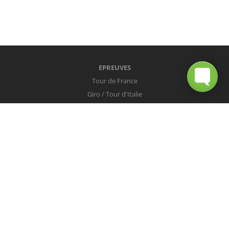
EPREUVES
Tour de France
Giro / Tour d'Italie
Vuelta / Tour d'Espagne
Milan-San Remo
Tour des Flandres
Paris-Roubaix
Liège-Bastogne-Liège
Tour de Lombardie
Championnats du Monde
COUREURS
Peter Sagan