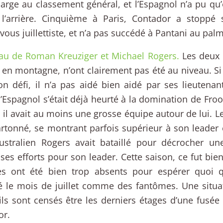
 large au classement général, et l’Espagnol n’a pu qu
 l’arrière. Cinquième à Paris, Contador a stoppé 
vous juillettiste, et n’a pas succédé à Pantani au pa
au de Roman Kreuziger et Michael Rogers.
Les deux 
 en montagne, n’ont clairement pas été au niveau. S
n défi, il n’a pas aidé bien aidé par ses lieutenant
’Espagnol s’était déjà heurté à la domination de Fro
, il avait au moins une grosse équipe autour de lui. 
artonné, se montrant parfois supérieur à son leader
Australien Rogers avait bataillé pour décrocher un
ses efforts pour son leader. Cette saison, ce fut bien
 ont été bien trop absents pour espérer quoi q
é le mois de juillet comme des fantômes. Une situ
ils sont censés être les derniers étages d’une fusée
or.