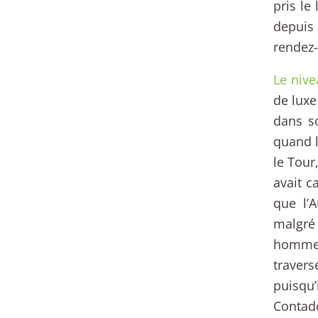
pris le
depuis
rendez-
Le nive
de luxe
dans so
quand l
le Tour
avait c
que l’
malgré 
hommes
travers
puisqu’
Contad