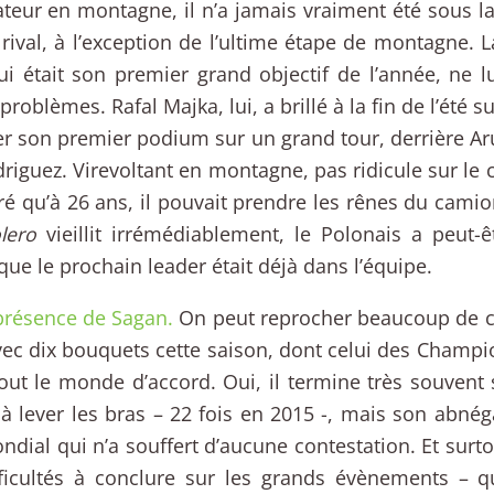
eur en montagne, il n’a jamais vraiment été sous l
rival, à l’exception de l’ultime étape de montagne. 
ui était son premier grand objectif de l’année, ne 
roblèmes. Rafal Majka, lui, a brillé à la fin de l’été su
r son premier podium sur un grand tour, derrière Aru
driguez. Virevoltant en montagne, pas ridicule sur le 
é qu’à 26 ans, il pouvait prendre les rênes du camio
olero
vieillit irrémédiablement, le Polonais a peut-
que le prochain leader était déjà dans l’équipe.
présence de Sagan.
On peut reprocher beaucoup de c
ec dix bouquets cette saison, dont celui des Champi
out le monde d’accord. Oui, il termine très souvent
 à lever les bras – 22 fois en 2015 -, mais son abné
ondial qui n’a souffert d’aucune contestation. Et surto
fficultés à conclure sur les grands évènements – q