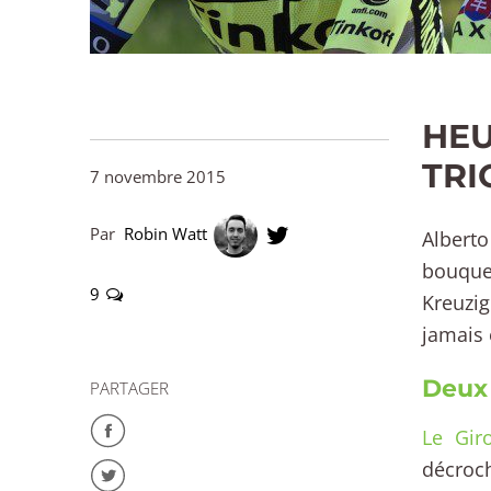
HEU
TRI
7 novembre 2015
Par
Robin Watt
Albert
bouque
9
Kreuzig
jamais 
Deux 
PARTAGER
Le Giro
décroc