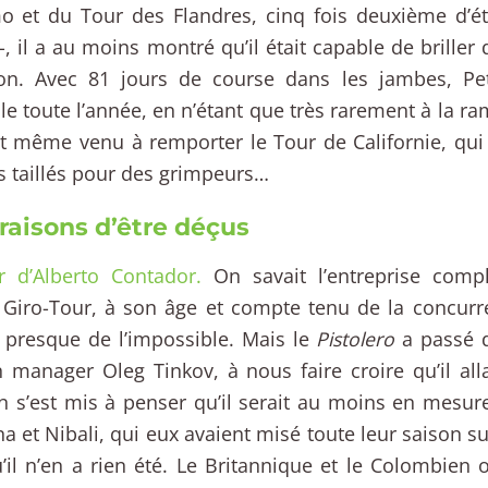
o et du Tour des Flandres, cinq fois deuxième d’ét
-, il a au moins montré qu’il était capable de briller 
son. Avec 81 jours de course dans les jambes, Pet
le toute l’année, en n’étant que très rarement à la ra
st même venu à remporter le Tour de Californie, qu
s taillés pour des grimpeurs…
 raisons d’être déçus
r d’Alberto Contador.
On savait l’entreprise compl
Giro-Tour, à son âge et compte tenu de la concurren
t presque de l’impossible. Mais le
Pistolero
a passé d
 manager Oleg Tinkov, à nous faire croire qu’il alla
n s’est mis à penser qu’il serait au moins en mesure
a et Nibali, qui eux avaient misé toute leur saison s
’il n’en a rien été. Le Britannique et le Colombien 