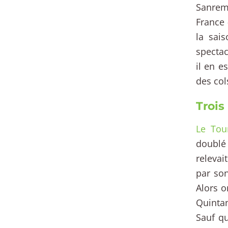
Sanrem
France 
la sai
spectac
il en e
des col
Trois
Le Tou
doublé 
relevai
par son
Alors o
Quintan
Sauf qu