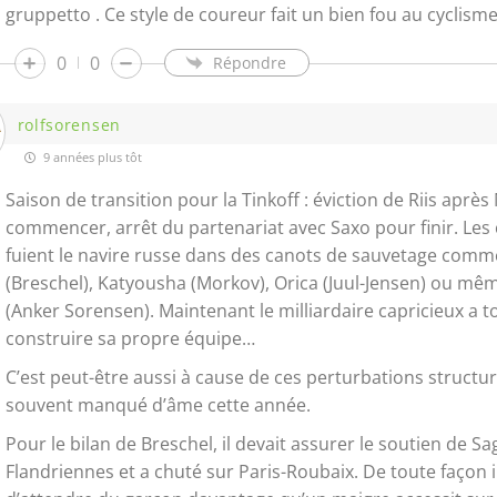
gruppetto . Ce style de coureur fait un bien fou au cyclisme
0
0
Répondre
rolfsorensen
9 années plus tôt
Saison de transition pour la Tinkoff : éviction de Riis aprè
commencer, arrêt du partenariat avec Saxo pour finir. Les
fuient le navire russe dans des canots de sauvetage com
(Breschel), Katyousha (Morkov), Orica (Juul-Jensen) ou m
(Anker Sorensen). Maintenant le milliardaire capricieux a t
construire sa propre équipe…
C’est peut-être aussi à cause de ces perturbations structurel
souvent manqué d’âme cette année.
Pour le bilan de Breschel, il devait assurer le soutien de Sa
Flandriennes et a chuté sur Paris-Roubaix. De toute façon il