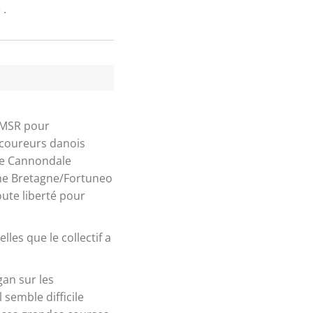
 .
s MSR pour
 coureurs danois
me Cannondale
ême Bretagne/Fortuneo
oute liberté pour
les que le collectif a
gan sur les
 semble difficile