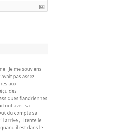
ne . Je me souviens
’avait pas assez
rnes aux
déçu des
assiques flandriennes
urtout avec sa
bout du compte sa
 arrive , il tente le
quand il est dans le