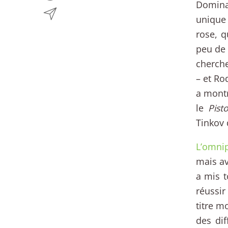
Dominat
unique 
rose, q
peu de p
cherche
– et Ro
a montr
le
Pist
Tinkov 
L’omni
mais av
a mis t
réussir
titre m
des di