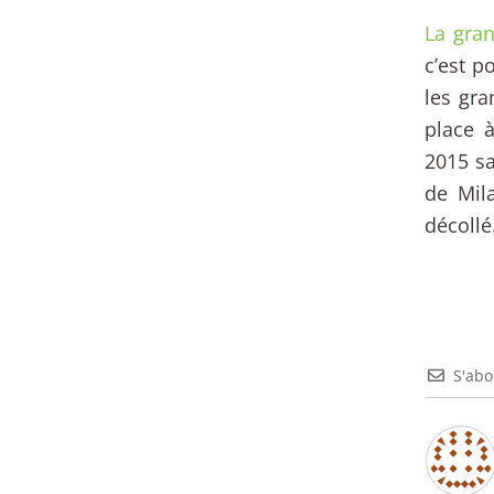
La gran
c’est p
les gr
place 
2015 sa
de Mil
décollé.
S'ab