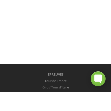
EPREUVES
Tour de France
Giro / Tour d'Italie
Vuelta / Tour d'Espagne
Milan-San Remo
Tour des Flandres