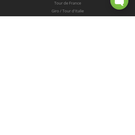
Tour de France
Giro / Tour d'Italie
Vuelta / Tour d'Espagne
Milan-San Remo
Tour des Flandres
Paris-Roubaix
Liège-Bastogne-Liège
Tour de Lombardie
Championnats du Monde
COUREURS
Peter Sagan
Christopher Froome
Nairo Quintana
Mark Cavendish
Vincenzo Nibali
Alejandro Valverde
Tom Boonen