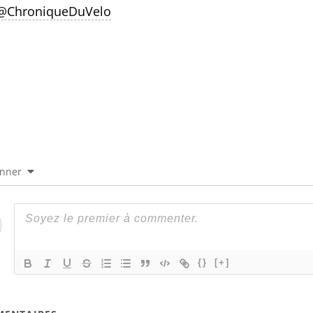
 @ChroniqueDuVelo
onner
{}
[+]