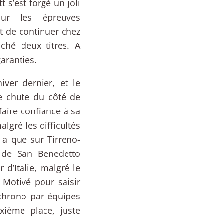
s’est forgé un joli
Sur les épreuves
nt de continuer chez
oché deux titres. A
aranties.
iver dernier, et le
e chute du côté de
faire confiance à sa
lgré les difficultés
y a que sur Tirreno-
o de San Benedetto
d’Italie, malgré le
 Motivé pour saisir
 chrono par équipes
xième place, juste