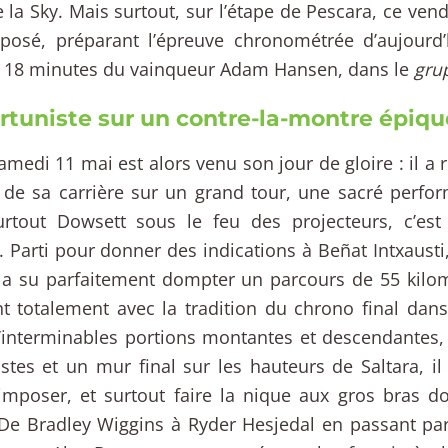
e la Sky. Mais surtout, sur l’étape de Pescara, ce vend
eposé, préparant l’épreuve chronométrée d’aujourd’
e 18 minutes du vainqueur Adam Hansen, dans le
gru
tuniste sur un contre-la-montre épiqu
amedi 11 mai est alors venu son jour de gloire : il a
de sa carrière sur un grand tour, une sacré perfo
surtout Dowsett sous le feu des projecteurs, c’est
e. Parti pour donner des indications à Beñat Intxausti
l a su parfaitement dompter un parcours de 55 kilom
 totalement avec la tradition du chrono final dans
’interminables portions montantes et descendantes
istes et un mur final sur les hauteurs de Saltara, il 
imposer, et surtout faire la nique aux gros bras don
 De Bradley Wiggins à Ryder Hesjedal en passant par