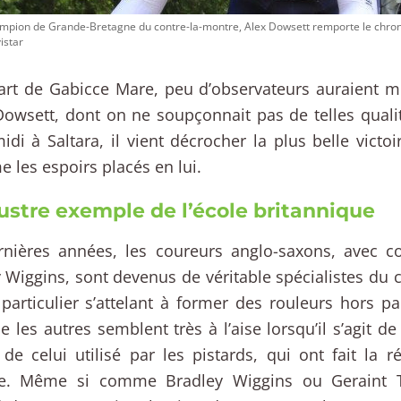
mpion de Grande-Bretagne du contre-la-montre, Alex Dowsett remporte le chron
istar
rt de Gabicce Mare, peu d’observateurs auraient mi
Dowsett, dont on ne soupçonnait pas de telles quali
idi à Saltara, il vient décrocher la plus belle victoi
e les espoirs placés en lui.
lustre exemple de l’école britannique
rnières années, les coureurs anglo-saxons, avec 
 Wiggins, sont devenus de véritable spécialistes du 
particulier s’attelant à former des rouleurs hors pa
e les autres semblent très à l’aise lorsqu’il s’agit de
de celui utilisé par les pistards, qui ont fait la r
se. Même si comme Bradley Wiggins ou Geraint T