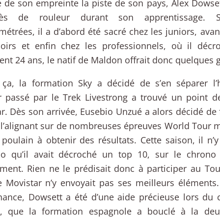
de son empreinte la piste de son pays, Alex Dowsett 
rès de rouleur durant son apprentissage. 
étrées, il a d’abord été sacré chez les juniors, ava
oirs et enfin chez les professionnels, où il décr
nt 24 ans, le natif de Maldon offrait donc quelques g
ça, la formation Sky a décidé de s’en séparer l’h
r passé par le Trek Livestrong a trouvé un point d
r. Dès son arrivée, Eusebio Unzué a alors décidé de 
 l’alignant sur de nombreuses épreuves World Tour ma
poulain à obtenir des résultats. Cette saison, il n’
ico qu’il avait décroché un top 10, sur le chron
ent. Rien ne le prédisait donc à participer au Tour 
e Movistar n’y envoyait pas ses meilleurs éléments.
hance, Dowsett a été d’une aide précieuse lors du
ia, que la formation espagnole a bouclé à la deu