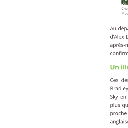
Cha
Mov
Au dépa
d’Alex 
après-m
confirm
Un il
Ces de
Bradley
Sky en 
plus qu
proche 
anglai