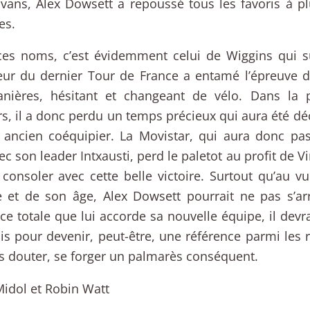
vans, Alex Dowsett a repoussé tous les favoris à pl
es.
ces noms, c’est évidemment celui de Wiggins qui su
eur du dernier Tour de France a entamé l’épreuve d
nières, hésitant et changeant de vélo. Dans la 
s, il a donc perdu un temps précieux qui aura été déci
 ancien coéquipier. La Movistar, qui aura donc pa
ec son leader Intxausti, perd le paletot au profit de V
consoler avec cette belle victoire. Surtout qu’au v
e et de son âge, Alex Dowsett pourrait ne pas s’arr
ce totale que lui accorde sa nouvelle équipe, il devrai
s pour devenir, peut-être, une référence parmi les r
s douter, se forger un palmarès conséquent.
Midol et Robin Watt