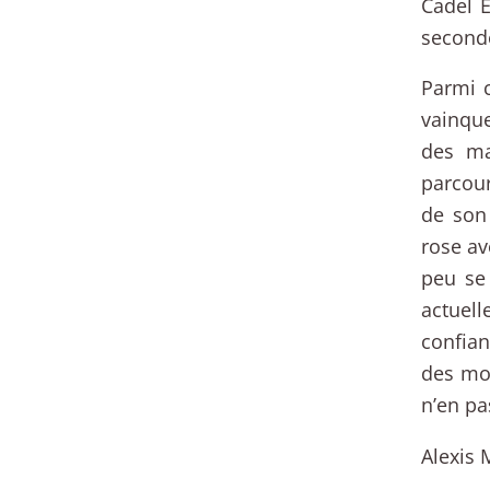
Cadel E
second
Parmi 
vainqu
des ma
parcour
de son
rose av
peu se 
actuell
confian
des moi
n’en pa
Alexis 