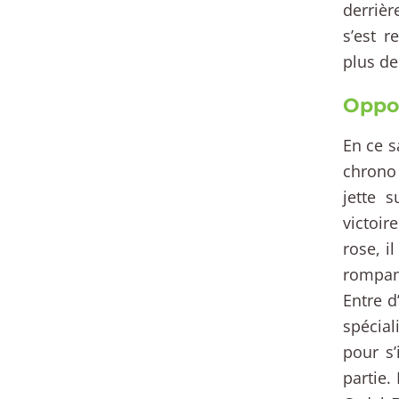
derrièr
s’est r
plus d
Oppor
En ce s
chrono 
jette 
victoir
rose, i
rompant
Entre d
spécial
pour s’
partie.