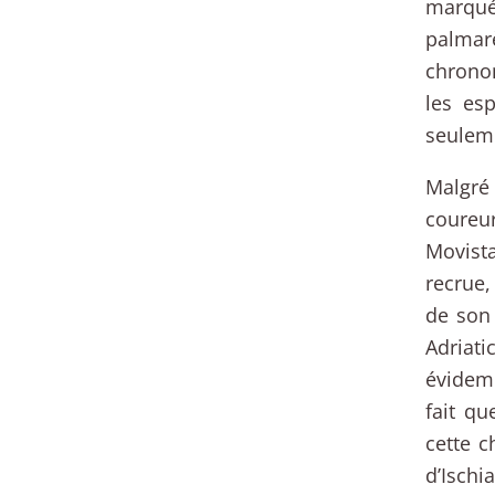
marqué 
palma
chronom
les esp
seuleme
Malgré 
coureu
Movista
recrue,
de son 
Adriat
évidemm
fait qu
cette c
d’Isch