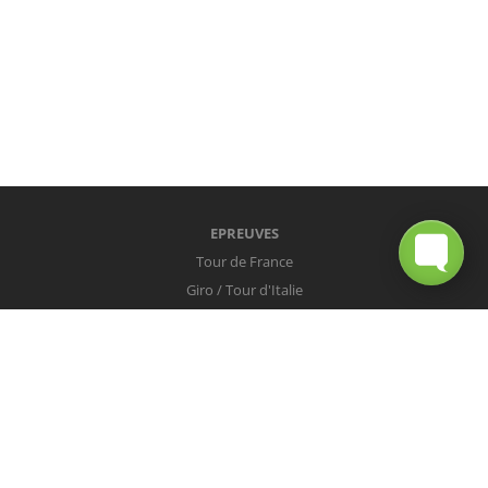
EPREUVES
Tour de France
Giro / Tour d'Italie
Vuelta / Tour d'Espagne
Milan-San Remo
Tour des Flandres
Paris-Roubaix
Liège-Bastogne-Liège
Tour de Lombardie