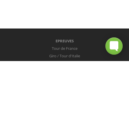
EPREUVES
Tour de France
Giro / Tour d'Italie
Vuelta / Tour d'Espagne
Milan-San Remo
Tour des Flandres
Paris-Roubaix
Liège-Bastogne-Liège
Tour de Lombardie
Championnats du Monde
COUREURS
Peter Sagan