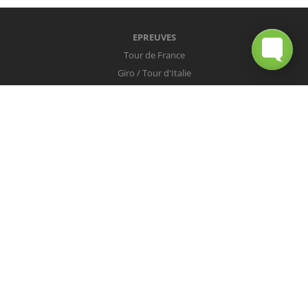
EPREUVES
Tour de France
Giro / Tour d'Italie
Vuelta / Tour d'Espagne
Milan-San Remo
Tour des Flandres
Paris-Roubaix
Liège-Bastogne-Liège
Tour de Lombardie
Championnats du Monde
COUREURS
Peter Sagan
Christopher Froome
Nairo Quintana
Mark Cavendish