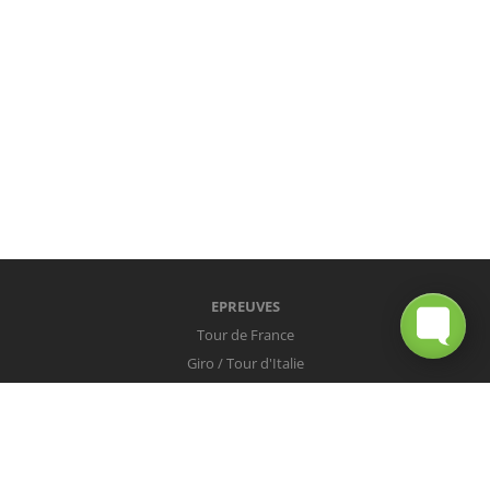
EPREUVES
Tour de France
Giro / Tour d'Italie
Vuelta / Tour d'Espagne
Milan-San Remo
Tour des Flandres
Paris-Roubaix