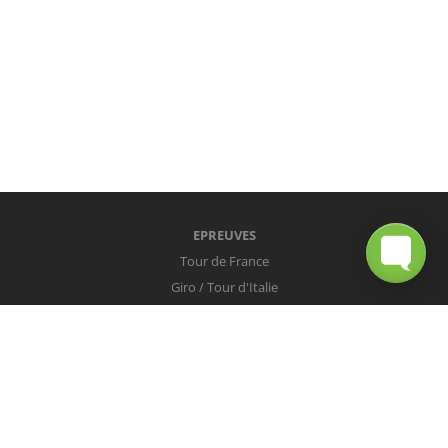
EPREUVES
Tour de France
Giro / Tour d'Italie
Vuelta / Tour d'Espagne
Milan-San Remo
Tour des Flandres
Paris-Roubaix
Liège-Bastogne-Liège
Tour de Lombardie