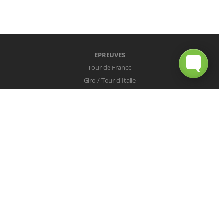
EPREUVES
Tour de France
Giro / Tour d'Italie
Vuelta / Tour d'Espagne
Milan-San Remo
Tour des Flandres
Paris-Roubaix
Liège-Bastogne-Liège
Tour de Lombardie
Championnats du Monde
COUREURS
Peter Sagan
Christopher Froome