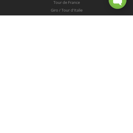
Tour de France
Giro / Tour d'Italie
Vuelta / Tour d'Espagne
Milan-San Remo
Tour des Flandres
Paris-Roubaix
Liège-Bastogne-Liège
Tour de Lombardie
Championnats du Monde
COUREURS
Peter Sagan
Christopher Froome
Nairo Quintana
Mark Cavendish
Vincenzo Nibali
Alejandro Valverde
Tom Boonen