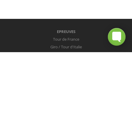
EPREUVES
Tour de France
Giro / Tour d'Italie
Vuelta / Tour d'Espagne
Milan-San Remo
Tour des Flandres
Paris-Roubaix
Liège-Bastogne-Liège
Tour de Lombardie
Championnats du Monde
COUREURS
Peter Sagan
Christopher Froome