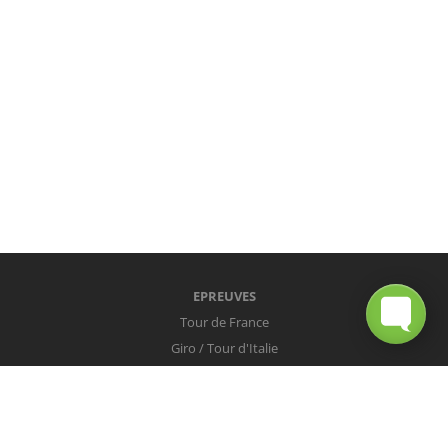
EPREUVES
Tour de France
Giro / Tour d'Italie
Vuelta / Tour d'Espagne
Milan-San Remo
Tour des Flandres